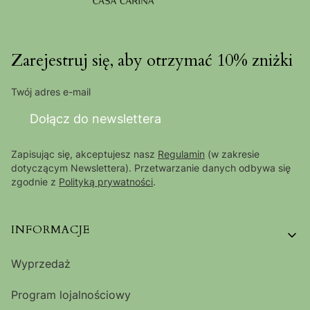
Zarejestruj się, aby otrzymać 10% zniżki
Twój adres e-mail
Dołącz do newslettera
Zapisując się, akceptujesz nasz
Regulamin
(w zakresie
dotyczącym Newslettera). Przetwarzanie danych odbywa się
zgodnie z
Polityką prywatności
.
Linki w stopce
INFORMACJE
Wyprzedaż
Program lojalnościowy