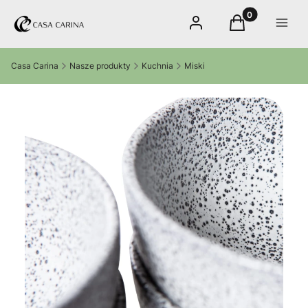
Produkty w kos
Zaloguj się
Koszyk
Menu
Casa Carina
Nasze produkty
Kuchnia
Miski