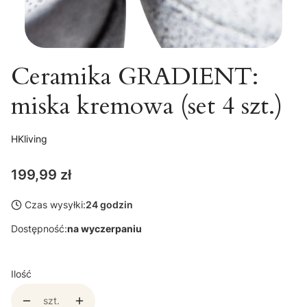
Ceramika GRADIENT:
miska kremowa (set 4 szt.)
HKliving
Cena
199,99 zł
Czas wysyłki:
24 godzin
Dostępność:
na wyczerpaniu
Ilość
szt.