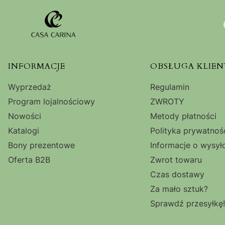
Linki w stopce
INFORMACJE
OBSŁUGA KLIEN
Wyprzedaż
Regulamin
Program lojalnościowy
ZWROTY
Nowości
Metody płatności
Katalogi
Polityka prywatnoś
Bony prezentowe
Informacje o wysył
Oferta B2B
Zwrot towaru
Czas dostawy
Za mało sztuk?
Sprawdź przesyłkę!