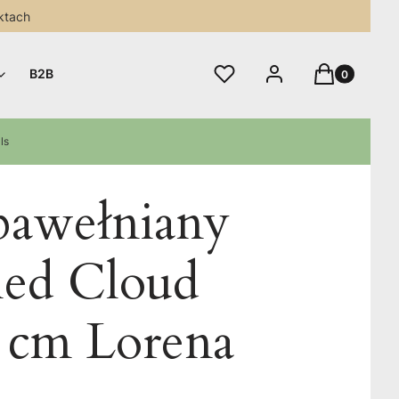
ktach
Produkty w 
Ulubione
Zaloguj się
Koszyk
B2B
ls
awełniany
ed Cloud
 cm Lorena