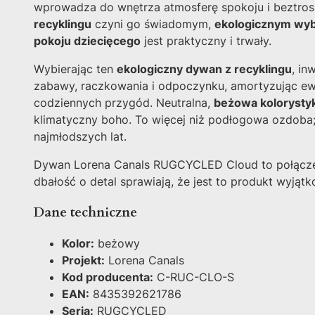
wprowadza do wnętrza atmosferę spokoju i beztrosk
recyklingu
czyni go świadomym,
ekologicznym wy
pokoju dziecięcego
jest praktyczny i trwały.
Wybierając ten
ekologiczny dywan z recyklingu
, in
zabawy, raczkowania i odpoczynku, amortyzując ew
codziennych przygód. Neutralna,
beżowa kolorysty
klimatyczny boho. To więcej niż podłogowa ozdoba;
najmłodszych lat.
Dywan Lorena Canals RUGCYCLED Cloud to połączenie
dbałość o detal sprawiają, że jest to produkt wyjąt
Dane techniczne
Kolor:
beżowy
Projekt:
Lorena Canals
Kod producenta:
C-RUC-CLO-S
EAN:
8435392621786
Seria:
RUGCYCLED