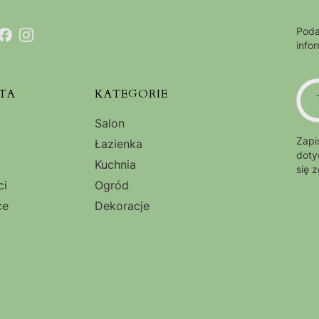
Poda
info
TA
KATEGORIE
Salon
Zapi
Łazienka
doty
Kuchnia
się 
ci
Ogród
ce
Dekoracje