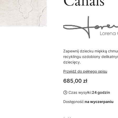
Canals
Zapewnij dziecku miękką chmur
recyklingu ozdobiony delikatn
dziecięcy.
Przejdź do pełnego opisu
Cena
685,00 zł
Czas wysyłki:
24 godzin
Dostępność:
na wyczerpaniu