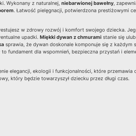
i. Wykonany z naturalnej,
niebarwionej bawełny
, zapewn
borem
. Łatwość pielęgnacji, potwierdzona prestiżowymi cer
westujesz w zdrowy rozwój i komfort swojego dziecka. Jego
entualne upadki.
Miękki dywan z chmurami
stanie się ulu
ka
sprawia, że dywan doskonale komponuje się z każdym st
 to fundament dla wspomnień, bezpieczna przystań i eleme
 elegancji, ekologii i funkcjonalności, które przemawia 
kowy, który będzie towarzyszył dziecku przez długi czas.