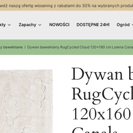
wdź naszą ofertę wiosenną z rabatami do 30% na wybranych produ
kty
Zapachy
NOWOŚCI
DOSTĘPNE 24H!
Ogród
y bawełniane
Dywan bawełniany RugCycled Cloud 120x160 cm Lorena Cana
Dywan b
RugCycl
120x160