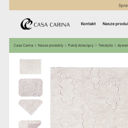
Spra
Kontakt
Nasze produ
Casa Carina
Nasze produkty
Pokój dziecięcy
Tekstylia
dywan