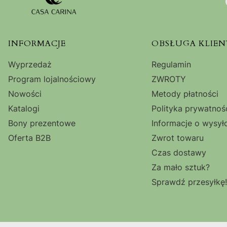
Linki w stopce
INFORMACJE
OBSŁUGA KLIEN
Wyprzedaż
Regulamin
Program lojalnościowy
ZWROTY
Nowości
Metody płatności
Katalogi
Polityka prywatnoś
Bony prezentowe
Informacje o wysył
Oferta B2B
Zwrot towaru
Czas dostawy
Za mało sztuk?
Sprawdź przesyłkę!