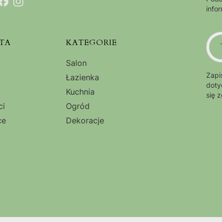
info
TA
KATEGORIE
Salon
Zapi
Łazienka
doty
Kuchnia
się 
ci
Ogród
ce
Dekoracje