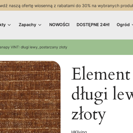
wdź naszą ofertę wiosenną z rabatami do 30% na wybranych produ
kty
Zapachy
NOWOŚCI
DOSTĘPNE 24H!
Ogród
anapy VINT: długi lewy, postarzany złoty
Element
długi le
złoty
HKliving