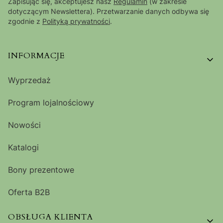
Zapisując się, akceptujesz nasz
Regulamin
(w zakresie
dotyczącym Newslettera). Przetwarzanie danych odbywa się
zgodnie z
Polityką prywatności
.
Linki w stopce
INFORMACJE
Wyprzedaż
Program lojalnościowy
Nowości
Katalogi
Bony prezentowe
Oferta B2B
OBSŁUGA KLIENTA