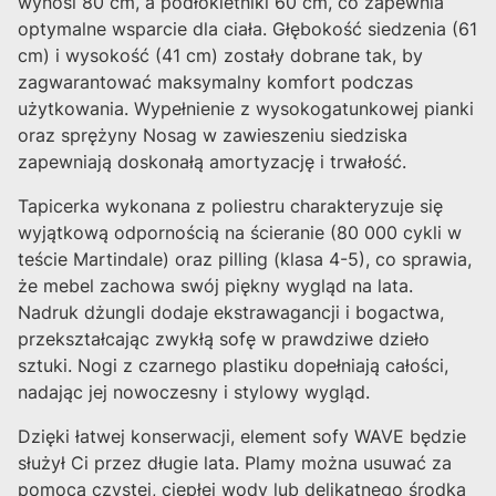
wynosi 80 cm, a podłokietniki 60 cm, co zapewnia
optymalne wsparcie dla ciała. Głębokość siedzenia (61
cm) i wysokość (41 cm) zostały dobrane tak, by
zagwarantować maksymalny komfort podczas
użytkowania. Wypełnienie z wysokogatunkowej pianki
oraz sprężyny Nosag w zawieszeniu siedziska
zapewniają doskonałą amortyzację i trwałość.
Tapicerka wykonana z poliestru charakteryzuje się
wyjątkową odpornością na ścieranie (80 000 cykli w
teście Martindale) oraz pilling (klasa 4-5), co sprawia,
że mebel zachowa swój piękny wygląd na lata.
Nadruk dżungli dodaje ekstrawagancji i bogactwa,
przekształcając zwykłą sofę w prawdziwe dzieło
sztuki. Nogi z czarnego plastiku dopełniają całości,
nadając jej nowoczesny i stylowy wygląd.
Dzięki łatwej konserwacji, element sofy WAVE będzie
służył Ci przez długie lata. Plamy można usuwać za
pomocą czystej, ciepłej wody lub delikatnego środka