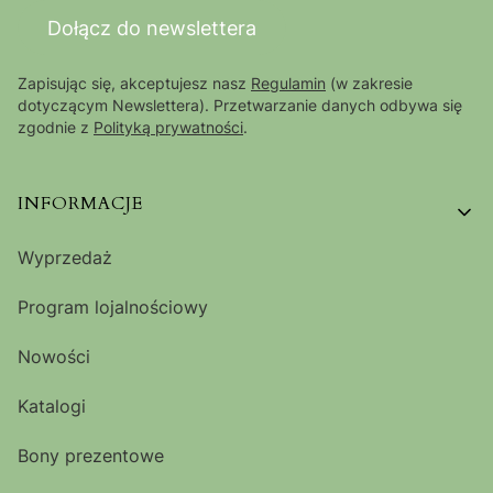
Dołącz do newslettera
Zapisując się, akceptujesz nasz
Regulamin
(w zakresie
dotyczącym Newslettera). Przetwarzanie danych odbywa się
zgodnie z
Polityką prywatności
.
Linki w stopce
INFORMACJE
Wyprzedaż
Program lojalnościowy
Nowości
Katalogi
Bony prezentowe