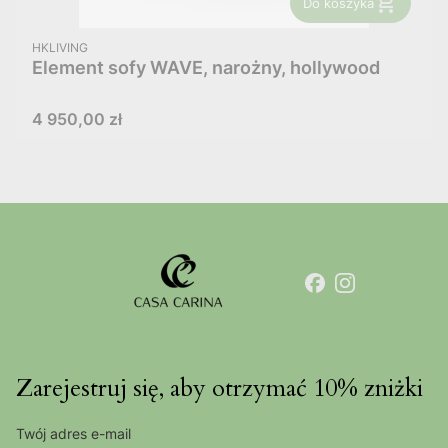
Do koszyka
PRODUCENT
HKLIVING
Element sofy WAVE, narożny, hollywood
Cena
4 950,00 zł
Zarejestruj się, aby otrzymać 10% zniżki
Twój adres e-mail