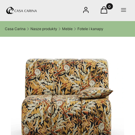
Produkty w kos
Zaloguj się
Koszyk
Menu
Casa Carina
Nasze produkty
Meble
Fotele i kanapy