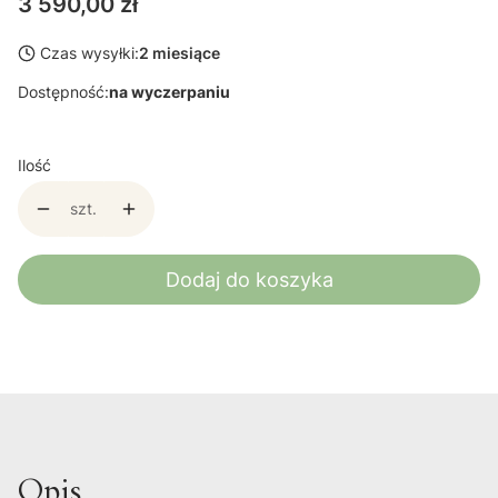
Cena
3 590,00 zł
Czas wysyłki:
2 miesiące
Dostępność:
na wyczerpaniu
Ilość
szt.
Dodaj do koszyka
Opis