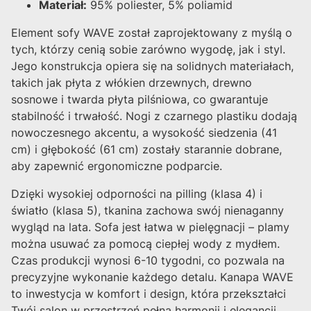
Materiał:
95% poliester, 5% poliamid
Element sofy WAVE został zaprojektowany z myślą o
tych, którzy cenią sobie zarówno wygodę, jak i styl.
Jego konstrukcja opiera się na solidnych materiałach,
takich jak płyta z włókien drzewnych, drewno
sosnowe i twarda płyta pilśniowa, co gwarantuje
stabilność i trwałość. Nogi z czarnego plastiku dodają
nowoczesnego akcentu, a wysokość siedzenia (41
cm) i głębokość (61 cm) zostały starannie dobrane,
aby zapewnić ergonomiczne podparcie.
Dzięki wysokiej odporności na pilling (klasa 4) i
światło (klasa 5), tkanina zachowa swój nienaganny
wygląd na lata. Sofa jest łatwa w pielęgnacji – plamy
można usuwać za pomocą ciepłej wody z mydłem.
Czas produkcji wynosi 6-10 tygodni, co pozwala na
precyzyjne wykonanie każdego detalu. Kanapa WAVE
to inwestycja w komfort i design, która przekształci
Twój salon w przestrzeń pełną harmonii i elegancji.