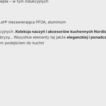
epła – w tym indukcyjnych
-Let® niezawierająca PFOA, aluminium
cyjnych .
Kolekcja naczyń i akcesoriów kuchennych Nordic
bryzy... Wszystkie elementy tej jakże
eleganckiej i ponadc
ym podejściem do kuchni