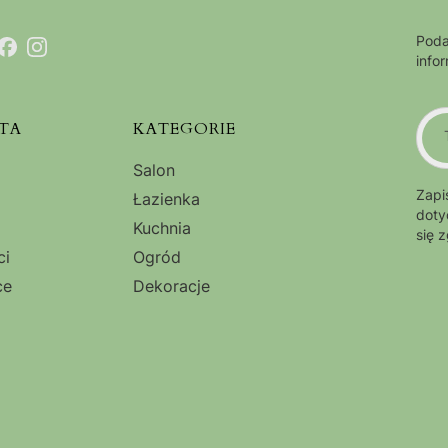
Poda
info
TA
KATEGORIE
Salon
Zapi
Łazienka
doty
Kuchnia
się 
ci
Ogród
ce
Dekoracje