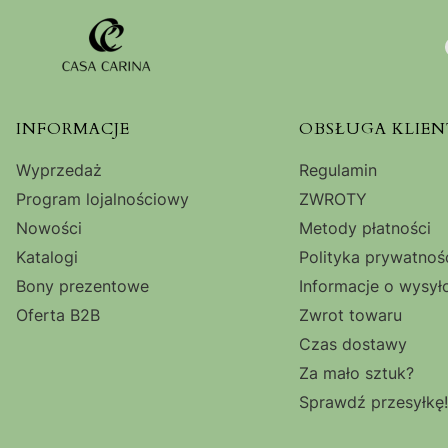
Linki w stopce
INFORMACJE
OBSŁUGA KLIEN
Wyprzedaż
Regulamin
Program lojalnościowy
ZWROTY
Nowości
Metody płatności
Katalogi
Polityka prywatnoś
Bony prezentowe
Informacje o wysył
Oferta B2B
Zwrot towaru
Czas dostawy
Za mało sztuk?
Sprawdź przesyłkę!