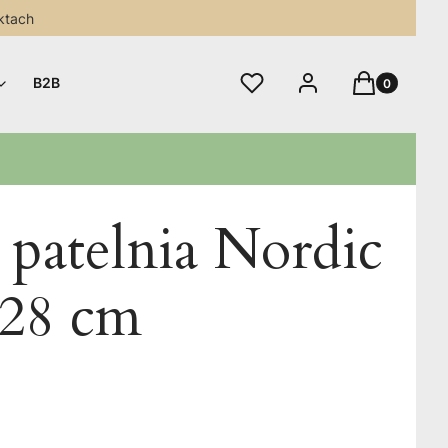
ktach
Produkty w 
Ulubione
Zaloguj się
Koszyk
B2B
 patelnia Nordic
 28 cm