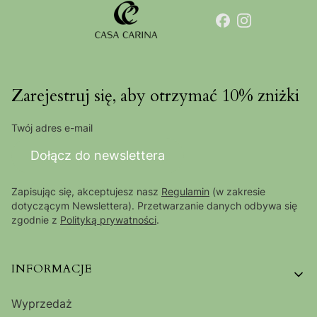
Zarejestruj się, aby otrzymać 10% zniżki
Twój adres e-mail
Dołącz do newslettera
Zapisując się, akceptujesz nasz
Regulamin
(w zakresie
dotyczącym Newslettera). Przetwarzanie danych odbywa się
zgodnie z
Polityką prywatności
.
Linki w stopce
INFORMACJE
Wyprzedaż