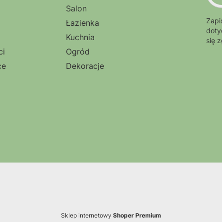
Salon
Zapi
Łazienka
doty
Kuchnia
się 
ci
Ogród
ce
Dekoracje
Sklep internetowy
Shoper Premium