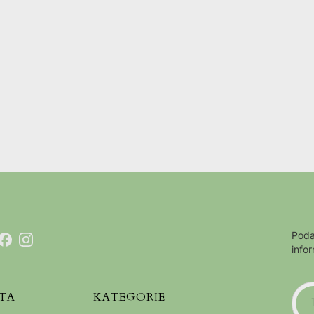
Poda
info
TA
KATEGORIE