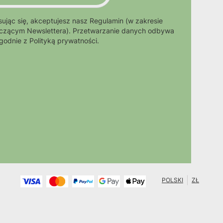
sując się, akceptujesz nasz Regulamin (w zakresie
czącym Newslettera). Przetwarzanie danych odbywa
zgodnie z Polityką prywatności.
POLSKI
ZŁ