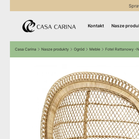
Spra
Kontakt
Nasze produ
Casa Carina
Nasze produkty
Ogród
Meble
Fotel Rattanowy -N