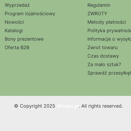
Wyprzedaż
Regulamin
Program lojalnościowy
ZWROTY
Nowości
Metody płatności
Katalogi
Polityka prywatnoś
Bony prezentowe
Informacje o wysył
Oferta B2B
Zwrot towaru
Czas dostawy
Za mało sztuk?
Sprawdź przesyłkę!
© Copyright 2025
Shoper.pl
. All rights reserved.