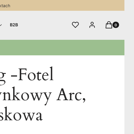
ktach
Produkty w 
Ulubione
Zaloguj się
Koszyk
B2B
 -Fotel
nkowy Arc,
askowa