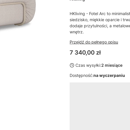
HKliving - Fotel Arc to minimal
siedzisko, miękkie oparcie i tr
dodaje przytulności, a metalow
wnętrz.
Przejdź do pełnego opisu
Cena
7 340,00 zł
Czas wysyłki:
2 miesiące
Dostępność:
na wyczerpaniu
Wybierz wariant produktu:
Poszczególne warianty mogą ró
*
kolor
Pokaż wszystkie kolory
*
kolor