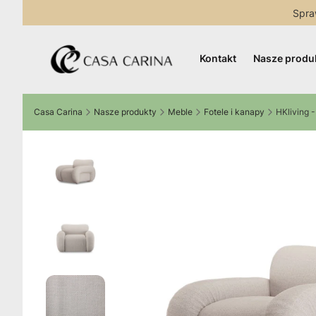
Spra
Kontakt
Nasze produ
Casa Carina
Nasze produkty
Meble
Fotele i kanapy
HKliving 