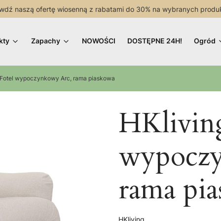
wdź naszą ofertę wiosenną z rabatami do 30% na wybranych produ
kty
Zapachy
NOWOŚCI
DOSTĘPNE 24H!
Ogród
-Fotel wypoczynkowy Arc, rama piaskowa
HKliving
wypoczy
rama pi
HKliving