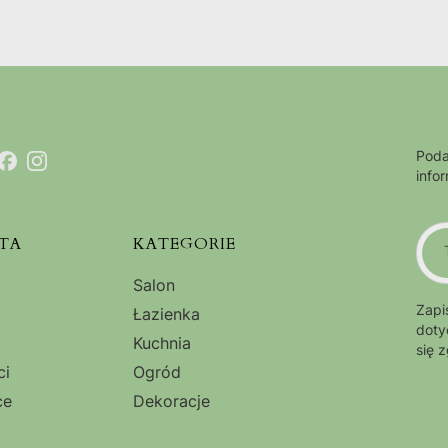
Poda
info
TA
KATEGORIE
Salon
Zapi
Łazienka
doty
Kuchnia
się 
ci
Ogród
ce
Dekoracje