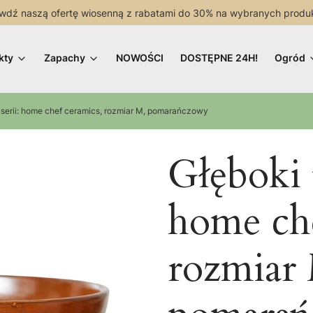
wdź naszą ofertę wiosenną z rabatami do 30% na wybranych produ
kty
Zapachy
NOWOŚCI
DOSTĘPNE 24H!
Ogród
z serii: home chef ceramics, rozmiar M, pomarańczowy
Głęboki t
home che
rozmiar