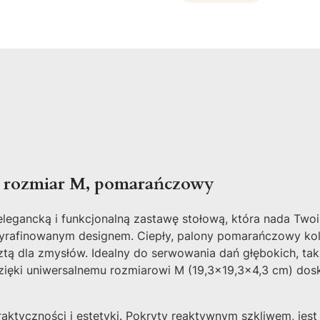
, rozmiar M, pomarańczowy
– elegancką i funkcjonalną zastawę stołową, która nada T
 wyrafinowanym designem. Ciepły, palony pomarańczowy ko
ztą dla zmysłów. Idealny do serwowania dań głębokich, taki
ęki uniwersalnemu rozmiarowi M (19,3x19,3x4,3 cm) dosko
aktyczności i estetyki. Pokryty reaktywnym szkliwem, jest 