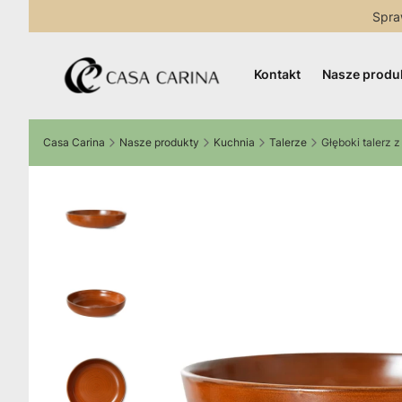
Spra
Kontakt
Nasze produ
Casa Carina
Nasze produkty
Kuchnia
Talerze
Głęboki talerz 