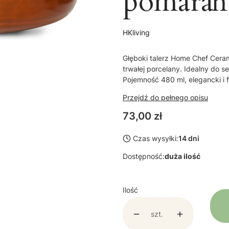
pomara
HKliving
Głęboki talerz Home Chef Cer
trwałej porcelany. Idealny do 
Pojemność 480 ml, elegancki i 
Przejdź do pełnego opisu
Cena
73,00 zł
Czas wysyłki:
14 dni
Dostępność:
duża ilość
Ilość
szt.