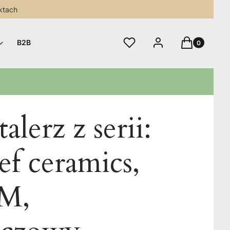
ktach
Produkty w 
Ulubione
Zaloguj się
Koszyk
B2B
alerz z serii:
f ceramics,
 M,