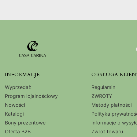
Linki w stopce
INFORMACJE
OBSŁUGA KLIEN
Wyprzedaż
Regulamin
Program lojalnościowy
ZWROTY
Nowości
Metody płatności
Katalogi
Polityka prywatnoś
Bony prezentowe
Informacje o wysył
Oferta B2B
Zwrot towaru