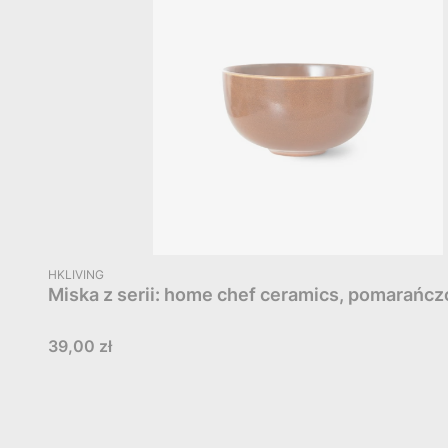
PRODUCENT
HKLIVING
Miska z serii: home chef ceramics, pomarańc
Cena
39,00 zł