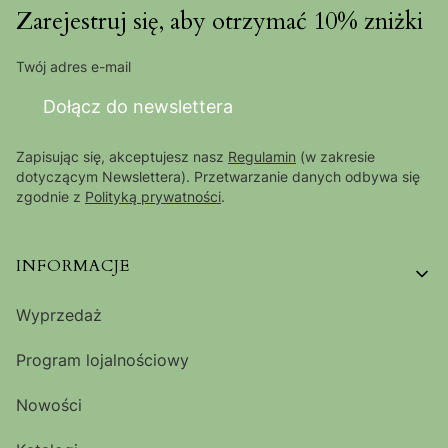
Zarejestruj się, aby otrzymać 10% zniżki
Twój adres e-mail
Dołącz do newslettera
Zapisując się, akceptujesz nasz
Regulamin
(w zakresie
dotyczącym Newslettera). Przetwarzanie danych odbywa się
zgodnie z
Polityką prywatności
.
Linki w stopce
INFORMACJE
Wyprzedaż
Program lojalnościowy
Nowości