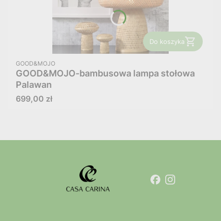
Do koszyka
PRODUCENT
GOOD&MOJO
GOOD&MOJO-bambusowa lampa stołowa
Palawan
Cena
699,00 zł