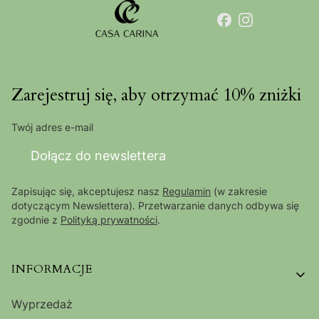
Zarejestruj się, aby otrzymać 10% zniżki
Twój adres e-mail
Dołącz do newslettera
Zapisując się, akceptujesz nasz
Regulamin
(w zakresie
dotyczącym Newslettera). Przetwarzanie danych odbywa się
zgodnie z
Polityką prywatności
.
Linki w stopce
INFORMACJE
Wyprzedaż