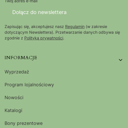
Twój adres e-mail
Dołącz do newslettera
Zapisując się, akceptujesz nasz
Regulamin
(w zakresie
dotyczącym Newslettera). Przetwarzanie danych odbywa się
zgodnie z
Polityką prywatności
.
Linki w stopce
INFORMACJE
Wyprzedaż
Program lojalnościowy
Nowości
Katalogi
Bony prezentowe