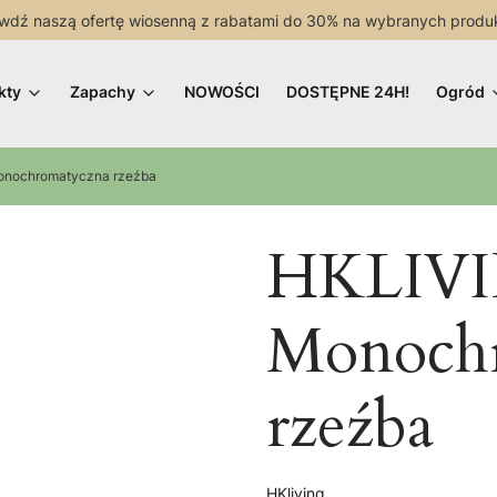
wdź naszą ofertę wiosenną z rabatami do 30% na wybranych produ
kty
Zapachy
NOWOŚCI
DOSTĘPNE 24H!
Ogród
onochromatyczna rzeźba
HKLIVI
Monoch
rzeźba
HKliving