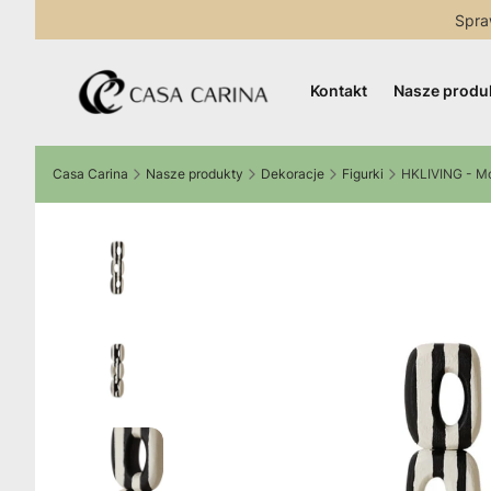
Spra
Kontakt
Nasze produ
Casa Carina
Nasze produkty
Dekoracje
Figurki
HKLIVING - M