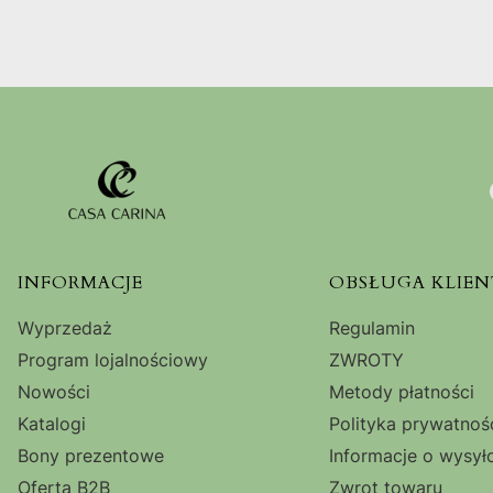
Linki w stopce
INFORMACJE
OBSŁUGA KLIEN
Wyprzedaż
Regulamin
Program lojalnościowy
ZWROTY
Nowości
Metody płatności
Katalogi
Polityka prywatnoś
Bony prezentowe
Informacje o wysył
Oferta B2B
Zwrot towaru