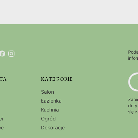
Poda
info
TA
KATEGORIE
Salon
Zapi
Łazienka
doty
Kuchnia
się 
ci
Ogród
ce
Dekoracje