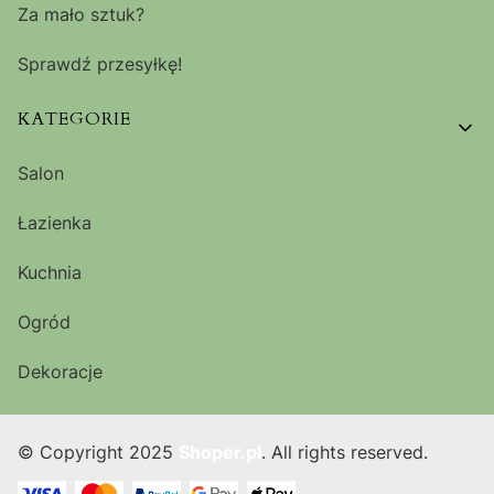
Za mało sztuk?
Sprawdź przesyłkę!
KATEGORIE
Salon
Łazienka
Kuchnia
Ogród
Dekoracje
© Copyright 2025
Shoper.pl
. All rights reserved.