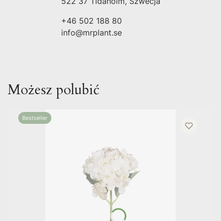
522 37 Tidaholm, Szwecja
+46 502 188 80
info@mrplant.se
Możesz polubić
Bestseller