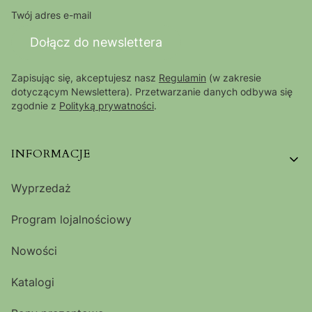
Twój adres e-mail
Dołącz do newslettera
Zapisując się, akceptujesz nasz
Regulamin
(w zakresie
dotyczącym Newslettera). Przetwarzanie danych odbywa się
zgodnie z
Polityką prywatności
.
Linki w stopce
INFORMACJE
Wyprzedaż
Program lojalnościowy
Nowości
Katalogi