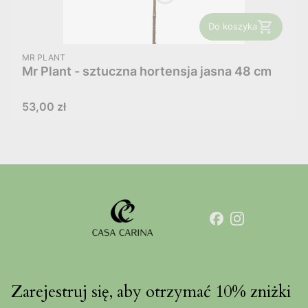
Do koszyka
PRODUCENT
MR PLANT
Mr Plant - sztuczna hortensja jasna 48 cm
Cena
53,00 zł
Zarejestruj się, aby otrzymać 10% zniżki