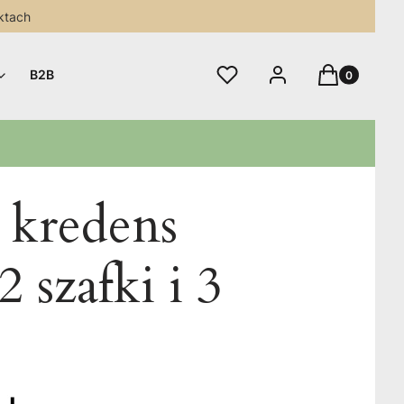
ktach
Produkty w 
Ulubione
Zaloguj się
Koszyk
B2B
 kredens
 szafki i 3