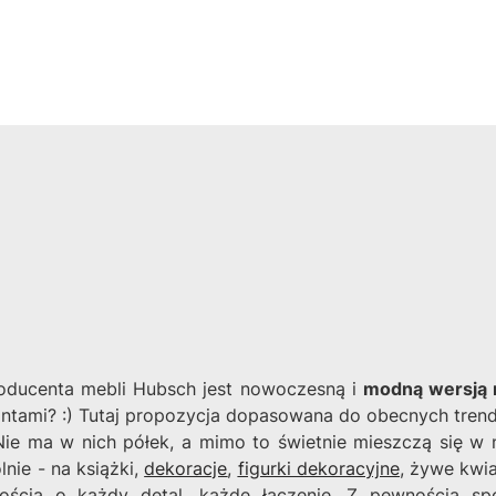
roducenta mebli Hubsch jest nowoczesną i
modną wersją 
ontami? :) Tutaj propozycja dopasowana do obecnych tre
Nie ma w nich półek, a mimo to świetnie mieszczą się w 
nie - na książki,
dekoracje
,
figurki dekoracyjne
, żywe kwia
łością o każdy detal, każde łączenie. Z pewnością 