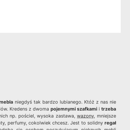
mebla
niegdyś tak bardzo lubianego. Któż z nas nie
ndów. Kredens z dwoma
pojemnymi szafkami
i
trzeba
nich np. pościel, wysoka zastawa,
wazony
, mniejsze
ty, perfumy, cokolwiek chcesz. Jest to solidny
regał
spodoba się osobom poszukującym pięknych mebli