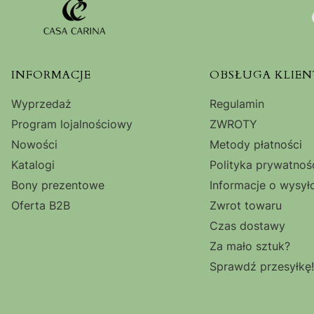
Linki w stopce
INFORMACJE
OBSŁUGA KLIEN
Wyprzedaż
Regulamin
Program lojalnościowy
ZWROTY
Nowości
Metody płatności
Katalogi
Polityka prywatnoś
Bony prezentowe
Informacje o wysył
Oferta B2B
Zwrot towaru
Czas dostawy
Za mało sztuk?
Sprawdź przesyłkę!