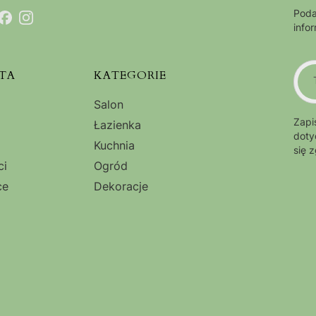
Poda
info
TA
KATEGORIE
Salon
Zapi
Łazienka
doty
Kuchnia
się 
ci
Ogród
ce
Dekoracje