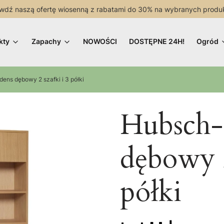
wdź naszą ofertę wiosenną z rabatami do 30% na wybranych produ
kty
Zapachy
NOWOŚCI
DOSTĘPNE 24H!
Ogród
ens dębowy 2 szafki i 3 półki
Hubsch-
dębowy 2
półki