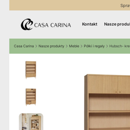
Spra
Kontakt
Nasze produ
Casa Carina
Nasze produkty
Meble
Półki i regały
Hubsch- kred