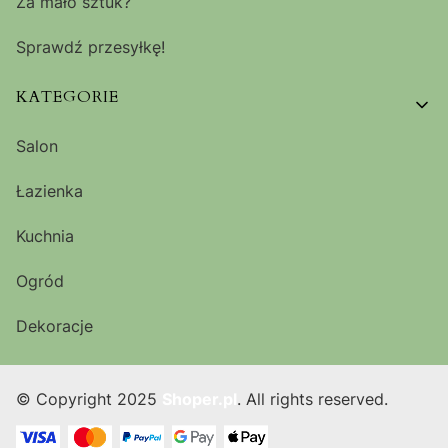
Za mało sztuk?
Sprawdź przesyłkę!
KATEGORIE
Salon
Łazienka
Kuchnia
Ogród
Dekoracje
© Copyright 2025
Shoper.pl
. All rights reserved.