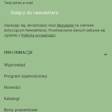
Twój adres e-mail
Dołącz do newslettera
Zapisując się, akceptujesz nasz
Regulamin
(w zakresie
dotyczącym Newslettera). Przetwarzanie danych odbywa się
zgodnie z
Polityką prywatności
.
Linki w stopce
INFORMACJE
Wyprzedaż
Program lojalnościowy
Nowości
Katalogi
Bony prezentowe