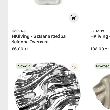
PRODUCENT
PRODUCENT
HKLIVING
HKLIVING
HKliving - Szklana rzeźba
HKliving
ścienna Overcast
Cena
Cena
86,00 zł
108,00 zł
Nowość
Nowość