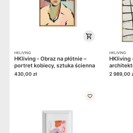
PRODUCENT
PRODUCENT
HKLIVING
HKLIVING
HKliving - Obraz na płótnie –
HKliving 
portret kobiecy, sztuka ścienna
architek
Cena
Cena
430,00 zł
2 989,00 z