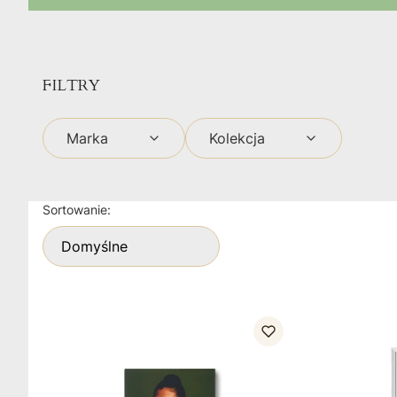
FILTRY
Marka
Kolekcja
Koniec filtrów
Lista produktów
Sortowanie:
Domyślne