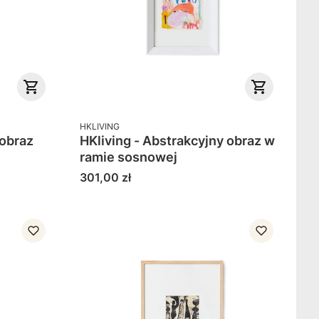
PRODUCENT
HKLIVING
 obraz
HKliving - Abstrakcyjny obraz w
ramie sosnowej
Cena
301,00 zł