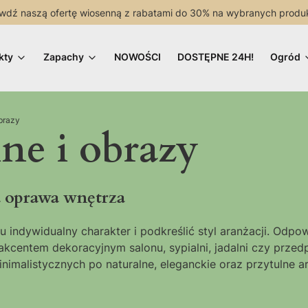
wdź naszą ofertę wiosenną z rabatami do 30% na wybranych produ
kty
Zapachy
NOWOŚCI
DOSTĘPNE 24H!
Ogród
brazy
ne i obrazy
a oprawa wnętrza
indywidualny charakter i podkreślić styl aranżacji. Odpo
akcentem dekoracyjnym salonu, sypialni, jadalni czy przed
imalistycznych po naturalne, eleganckie oraz przytulne ar