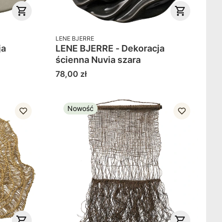
PRODUCENT
LENE BJERRE
ja
LENE BJERRE - Dekoracja
ścienna Nuvia szara
Cena
78,00 zł
Nowość