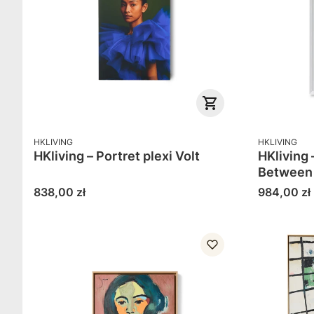
PRODUCENT
PRODUCENT
HKLIVING
HKLIVING
HKliving – Portret plexi Volt
HKliving 
Between
Cena
Cena
838,00 zł
984,00 zł