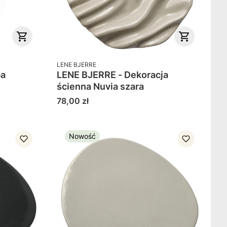
PRODUCENT
LENE BJERRE
ba
LENE BJERRE - Dekoracja
ścienna Nuvia szara
Cena
78,00 zł
Nowość