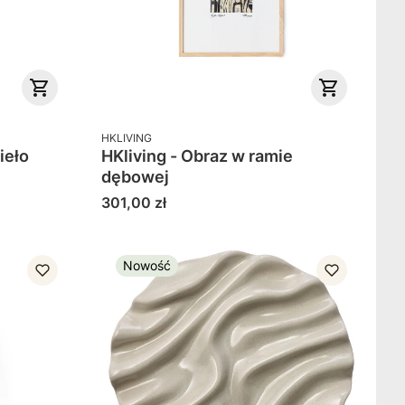
PRODUCENT
HKLIVING
ieło
HKliving - Obraz w ramie
dębowej
Cena
301,00 zł
Nowość