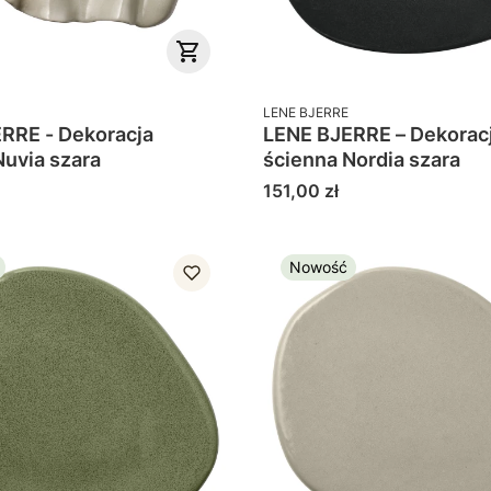
PRODUCENT
LENE BJERRE
RRE - Dekoracja
LENE BJERRE – Dekorac
Nuvia szara
ścienna Nordia szara
Cena
151,00 zł
Nowość