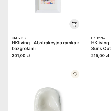
PRODUCENT
PRODUCENT
HKLIVING
HKLIVING
HKliving - Abstrakcyjna ramka z
HKliving 
bazgrołami
Suns Out
Cena
Cena
301,00 zł
215,00 zł