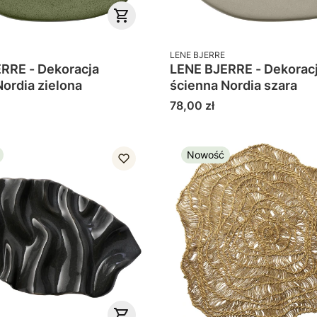
PRODUCENT
LENE BJERRE
RRE - Dekoracja
LENE BJERRE - Dekorac
Nordia zielona
ścienna Nordia szara
Cena
78,00 zł
Nowość