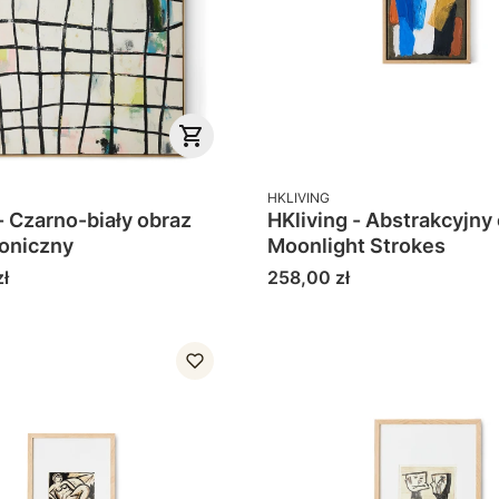
PRODUCENT
HKLIVING
- Czarno-biały obraz
HKliving - Abstrakcyjny
toniczny
Moonlight Strokes
Cena
ł
258,00 zł