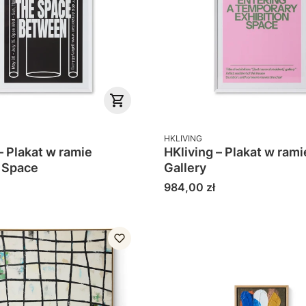
PRODUCENT
HKLIVING
– Plakat w ramie
HKliving – Plakat w ram
 Space
Gallery
Cena
984,00 zł