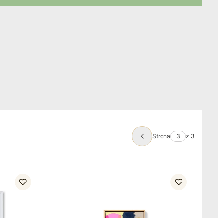
Strona
z 3
Poprzednie produkty