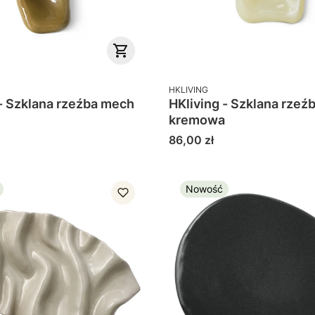
PRODUCENT
HKLIVING
 - Szklana rzeźba mech
HKliving - Szklana rzeź
kremowa
Cena
86,00 zł
Nowość