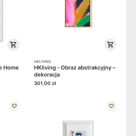
PRODUCENT
HKLIVING
ie Home
HKliving - Obraz abstrakcyjny –
dekoracja
Cena
301,00 zł