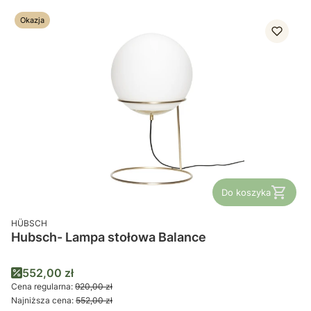
Okazja
Do koszyka
PRODUCENT
HÜBSCH
Hubsch- Lampa stołowa Balance
Cena promocyjna
552,00 zł
Cena regularna:
920,00 zł
Najniższa cena:
552,00 zł