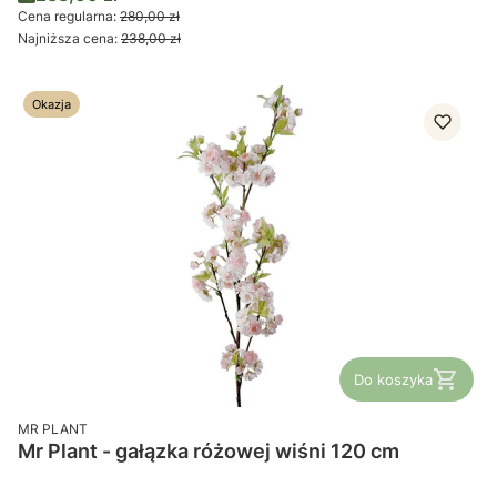
Cena regularna:
280,00 zł
Najniższa cena:
238,00 zł
Okazja
Do koszyka
PRODUCENT
MR PLANT
Mr Plant - gałązka różowej wiśni 120 cm