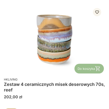
Do koszyka
PRODUCENT
HKLIVING
Zestaw 4 ceramicznych misek deserowych 70s,
reef
Cena
202,00 zł