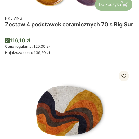
Do koszyka
PRODUCENT
HKLIVING
Zestaw 4 podstawek ceramicznych 70's Big Sur
Cena promocyjna
116,10 zł
Cena regularna:
129,00 zł
Najniższa cena:
139,50 zł