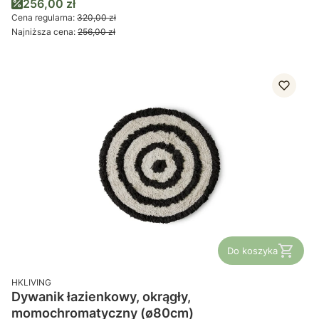
Cena promocyjna
256,00 zł
Cena regularna:
320,00 zł
Najniższa cena:
256,00 zł
Do koszyka
PRODUCENT
HKLIVING
Dywanik łazienkowy, okrągły,
momochromatyczny (ø80cm)