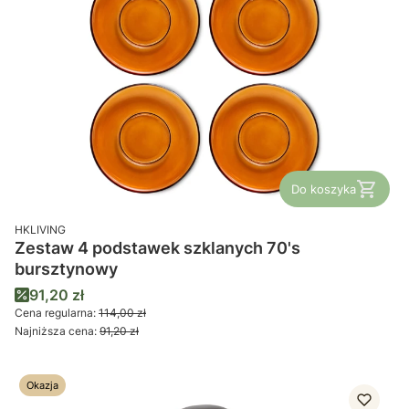
Do koszyka
PRODUCENT
HKLIVING
Zestaw 4 podstawek szklanych 70's
bursztynowy
Cena promocyjna
91,20 zł
Cena regularna:
114,00 zł
Najniższa cena:
91,20 zł
Okazja