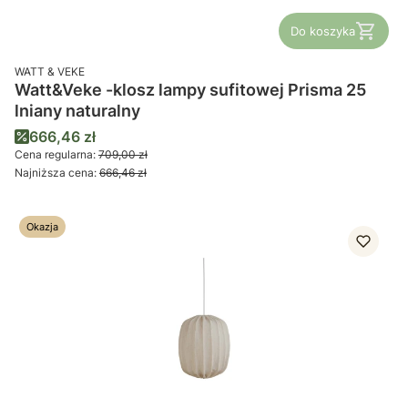
Do koszyka
PRODUCENT
WATT & VEKE
Watt&Veke -klosz lampy sufitowej Prisma 25
lniany naturalny
Cena promocyjna
666,46 zł
Cena regularna:
709,00 zł
Najniższa cena:
666,46 zł
Okazja