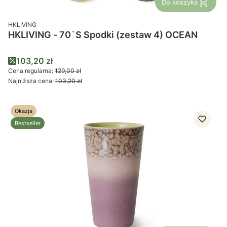
Do koszyka
PRODUCENT
HKLIVING
HKLIVING - 70`S Spodki (zestaw 4) OCEAN
Cena promocyjna
103,20 zł
Cena regularna:
129,00 zł
Najniższa cena:
103,20 zł
Okazja
Bestseller