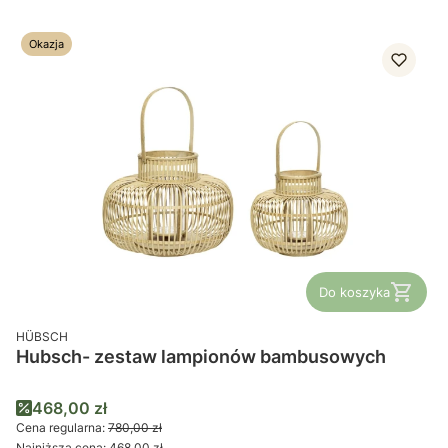
Okazja
Do koszyka
PRODUCENT
HÜBSCH
Hubsch- zestaw lampionów bambusowych
Cena promocyjna
468,00 zł
Cena regularna:
780,00 zł
Najniższa cena:
468,00 zł