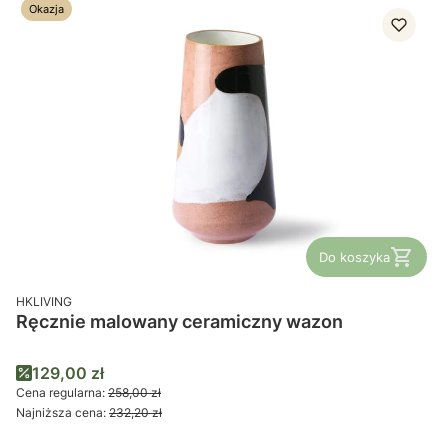
Okazja
Do koszyka
PRODUCENT
HKLIVING
Ręcznie malowany ceramiczny wazon
Cena promocyjna
129,00 zł
Cena regularna:
258,00 zł
Najniższa cena:
232,20 zł