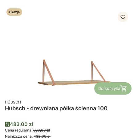
Okazja
Do koszyka
PRODUCENT
HÜBSCH
Hubsch - drewniana półka ścienna 100
Cena promocyjna
483,00 zł
Cena regularna:
690,00 zł
Najniższa cena:
483,00 zł