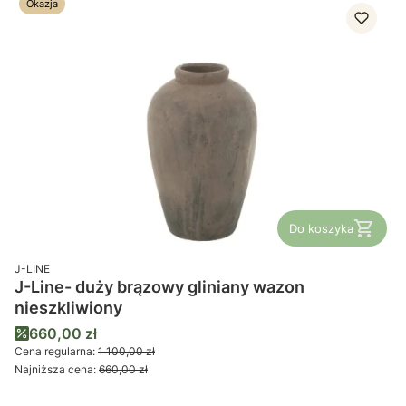
Okazja
Do koszyka
PRODUCENT
J-LINE
J-Line- duży brązowy gliniany wazon
nieszkliwiony
Cena promocyjna
660,00 zł
Cena regularna:
1 100,00 zł
Najniższa cena:
660,00 zł