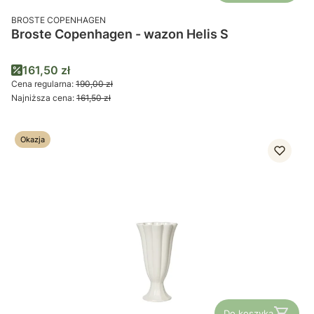
PRODUCENT
BROSTE COPENHAGEN
Broste Copenhagen - wazon Helis S
Cena promocyjna
161,50 zł
Cena regularna:
190,00 zł
Najniższa cena:
161,50 zł
Okazja
Do koszyka