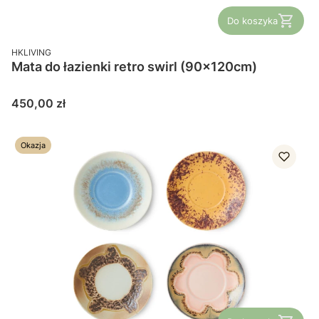
Do koszyka
PRODUCENT
HKLIVING
Mata do łazienki retro swirl (90x120cm)
Cena
450,00 zł
Okazja