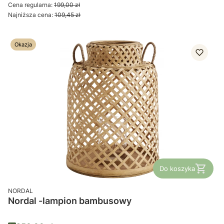
Cena regularna:
199,00 zł
Najniższa cena:
109,45 zł
Okazja
Do koszyka
PRODUCENT
NORDAL
Nordal -lampion bambusowy