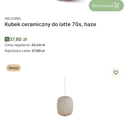
Do koszyka
PRODUCENT
HKLIVING
Kubek ceramiczny do latte 70s, haze
Cena promocyjna
37,80 zł
Cena regularna:
42,00 zł
Najniższa cena:
37,80 zł
Okazja