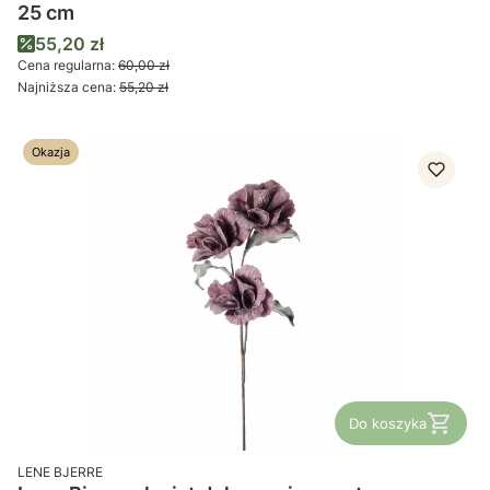
25 cm
Cena promocyjna
55,20 zł
Cena regularna:
60,00 zł
Najniższa cena:
55,20 zł
Okazja
Do koszyka
PRODUCENT
LENE BJERRE