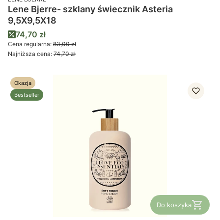
Lene Bjerre- szklany świecznik Asteria
9,5X9,5X18
Cena promocyjna
74,70 zł
Cena regularna:
83,00 zł
Najniższa cena:
74,70 zł
Okazja
Bestseller
Do koszyka