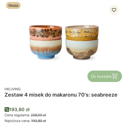
Okazja
Do koszyka
PRODUCENT
HKLIVING
Zestaw 4 misek do makaronu 70's: seabreeze
Cena promocyjna
193,80 zł
Cena regularna:
228,00 zł
Najniższa cena:
193,80 zł