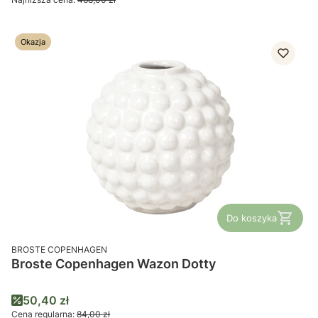
Okazja
Do koszyka
PRODUCENT
BROSTE COPENHAGEN
Broste Copenhagen Wazon Dotty
Cena promocyjna
50,40 zł
Cena regularna:
84,00 zł