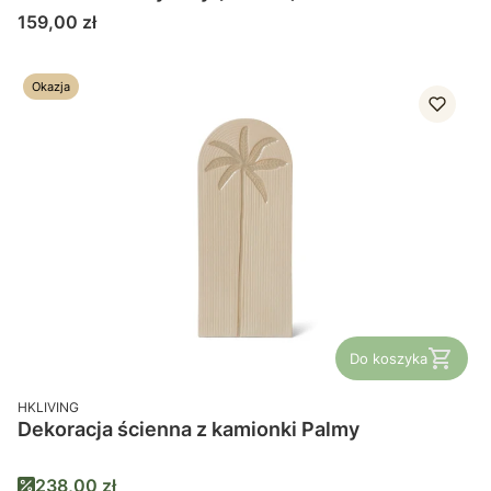
Cena
159,00 zł
Okazja
Do koszyka
PRODUCENT
HKLIVING
Dekoracja ścienna z kamionki Palmy
Cena promocyjna
238,00 zł