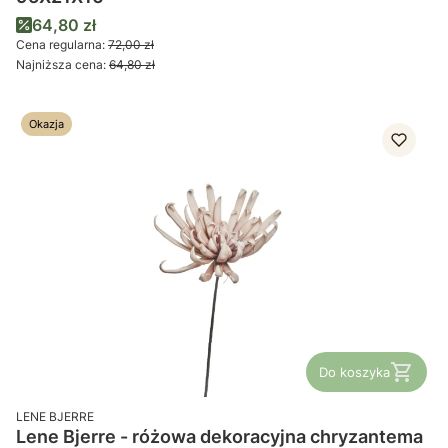
Cena promocyjna
64,80 zł
Cena regularna:
72,00 zł
Najniższa cena:
64,80 zł
Okazja
Do koszyka
PRODUCENT
LENE BJERRE
Lene Bjerre - różowa dekoracyjna chryzantema