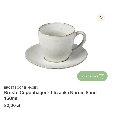
Do koszyka
PRODUCENT
BROSTE COPENHAGEN
Broste Copenhagen- filiżanka Nordic Sand
150ml
Cena
82,00 zł