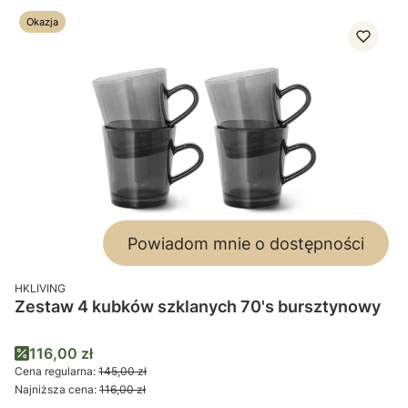
Okazja
Powiadom mnie o dostępności
PRODUCENT
HKLIVING
Zestaw 4 kubków szklanych 70's bursztynowy
Cena promocyjna
116,00 zł
Cena regularna:
145,00 zł
Najniższa cena:
116,00 zł