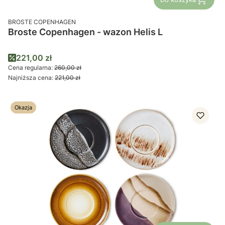
PRODUCENT
BROSTE COPENHAGEN
Broste Copenhagen - wazon Helis L
Cena promocyjna
221,00 zł
Cena regularna:
260,00 zł
Najniższa cena:
221,00 zł
Okazja