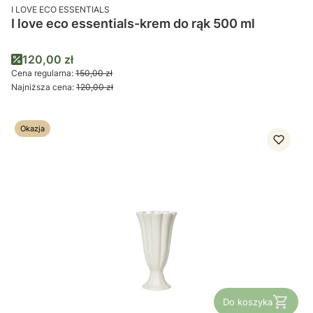
PRODUCENT
I LOVE ECO ESSENTIALS
I love eco essentials-krem do rąk 500 ml
Cena promocyjna
120,00 zł
Cena regularna:
150,00 zł
Najniższa cena:
120,00 zł
Okazja
Do koszyka