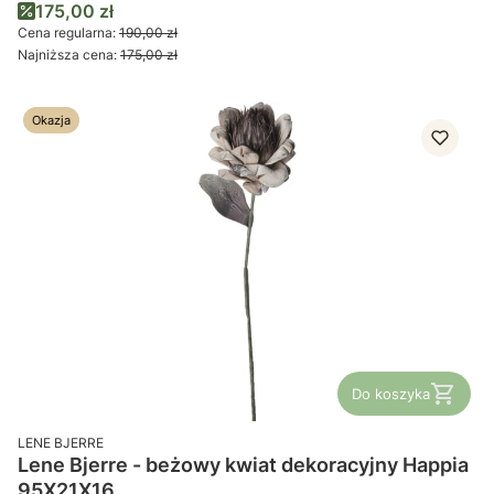
Cena promocyjna
175,00 zł
Cena regularna:
190,00 zł
Najniższa cena:
175,00 zł
Okazja
Do koszyka
PRODUCENT
LENE BJERRE
Lene Bjerre - beżowy kwiat dekoracyjny Happia
95X21X16