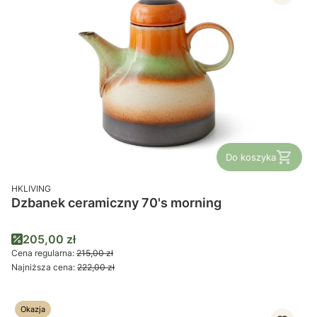
Do koszyka
PRODUCENT
HKLIVING
Dzbanek ceramiczny 70's morning
Cena promocyjna
205,00 zł
Cena regularna:
215,00 zł
Najniższa cena:
222,00 zł
Okazja