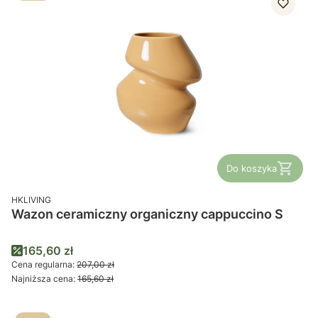
Do koszyka
PRODUCENT
HKLIVING
Wazon ceramiczny organiczny cappuccino S
Cena promocyjna
165,60 zł
Cena regularna:
207,00 zł
Najniższa cena:
165,60 zł