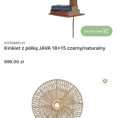
Do koszyka
PRODUCENT
GOOD&MOJO
Kinkiet z półką JAVA 18x15 czarny/naturalny
Cena
699,00 zł