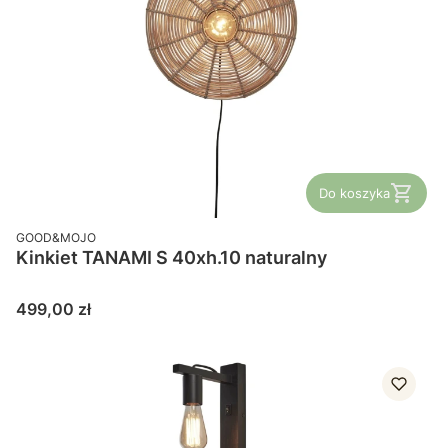
Do koszyka
PRODUCENT
GOOD&MOJO
Kinkiet TANAMI S 40xh.10 naturalny
Cena
499,00 zł