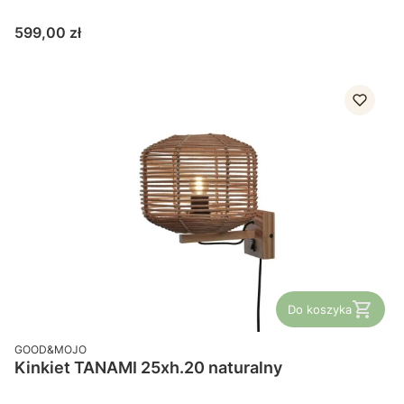
Cena
599,00 zł
Do koszyka
PRODUCENT
GOOD&MOJO
Kinkiet TANAMI 25xh.20 naturalny