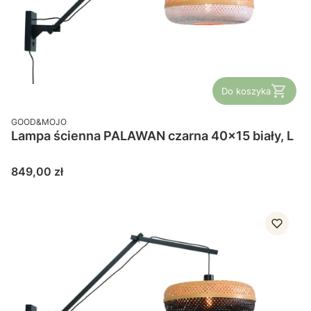
Do koszyka
PRODUCENT
GOOD&MOJO
Lampa ścienna PALAWAN czarna 40x15 biały, L
Cena
849,00 zł