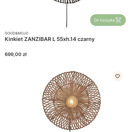
Do koszyka
PRODUCENT
GOOD&MOJO
Kinkiet ZANZIBAR L 55xh.14 czarny
Cena
699,00 zł