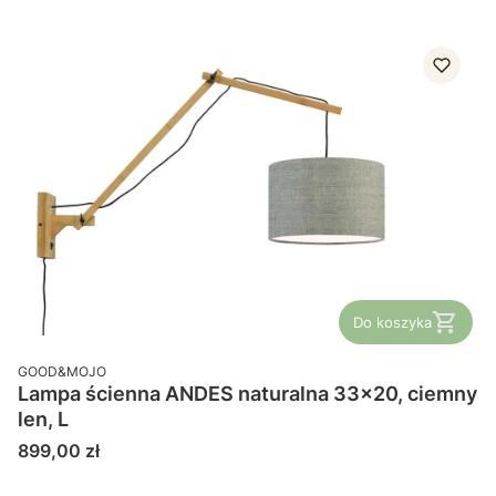
Do koszyka
PRODUCENT
GOOD&MOJO
Lampa ścienna ANDES naturalna 33x20, ciemny
len, L
Cena
899,00 zł