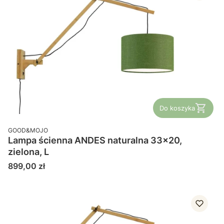
Do koszyka
PRODUCENT
GOOD&MOJO
Lampa ścienna ANDES naturalna 33x20,
zielona, L
Cena
899,00 zł