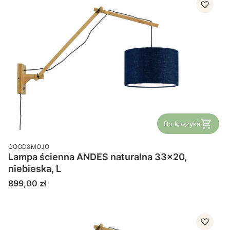
Do koszyka
PRODUCENT
GOOD&MOJO
Lampa ścienna ANDES naturalna 33x20,
niebieska, L
Cena
899,00 zł