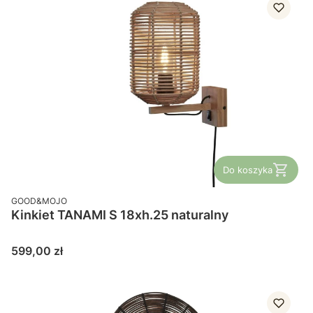
Do koszyka
PRODUCENT
GOOD&MOJO
Kinkiet TANAMI S 18xh.25 naturalny
Cena
599,00 zł