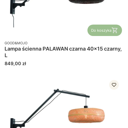
Do koszyka
PRODUCENT
GOOD&MOJO
Lampa ścienna PALAWAN czarna 40x15 czarny,
L
Cena
849,00 zł