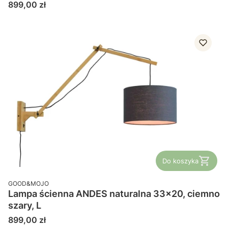
Cena
899,00 zł
Do koszyka
PRODUCENT
GOOD&MOJO
Lampa ścienna ANDES naturalna 33x20, ciemno
szary, L
Cena
899,00 zł