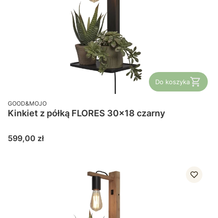
Do koszyka
PRODUCENT
GOOD&MOJO
Kinkiet z półką FLORES 30x18 czarny
Cena
599,00 zł