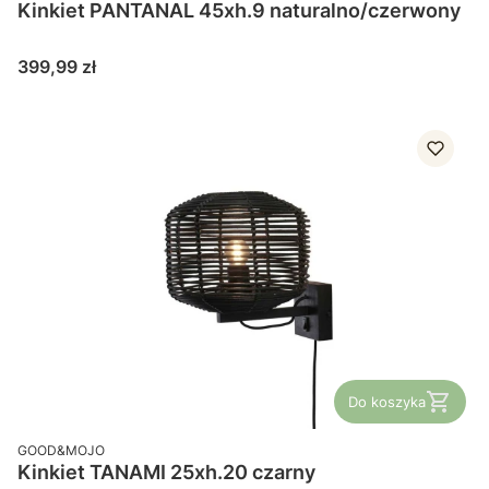
Kinkiet PANTANAL 45xh.9 naturalno/czerwony
Cena
399,99 zł
Do koszyka
PRODUCENT
GOOD&MOJO
Kinkiet TANAMI 25xh.20 czarny