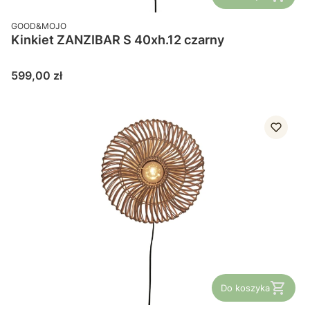
PRODUCENT
GOOD&MOJO
Kinkiet ZANZIBAR S 40xh.12 czarny
Cena
599,00 zł
Do koszyka