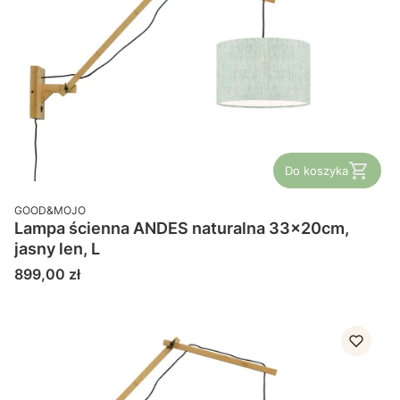
Do koszyka
PRODUCENT
GOOD&MOJO
Lampa ścienna ANDES naturalna 33x20cm,
jasny len, L
Cena
899,00 zł