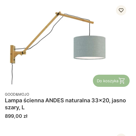
Do koszyka
PRODUCENT
GOOD&MOJO
Lampa ścienna ANDES naturalna 33x20, jasno
szary, L
Cena
899,00 zł