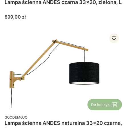
Lampa ścienna ANDES czarna 33x20, zielona, L
Cena
899,00 zł
Do koszyka
PRODUCENT
GOOD&MOJO
Lampa ścienna ANDES naturalna 33x20 czarna,