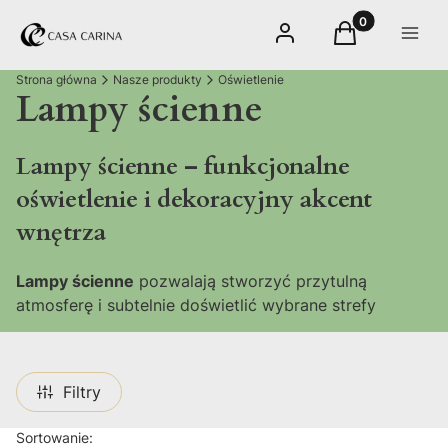
Produkty w kos
Zaloguj się
Koszyk
Menu
Strona główna
Nasze produkty
Oświetlenie
Lampy ścienne
Lampy ścienne – funkcjonalne
oświetlenie i dekoracyjny akcent
wnętrza
Lampy ścienne
pozwalają stworzyć przytulną
atmosferę i subtelnie doświetlić wybrane strefy
wnętrza. To praktyczne rozwiązanie, które
jednocześnie pełni funkcję dekoracyjną, podkreślając
charakter salonu, sypialni, przedpokoju czy
Filtry
domowego biura. Odpowiednio dobrane kinkiety
pomagają budować klimat przestrzeni i nadają
Lista produktów
Sortowanie: