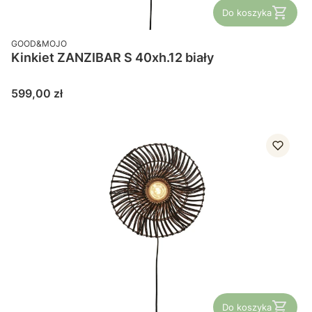
Do koszyka
PRODUCENT
GOOD&MOJO
Kinkiet ZANZIBAR S 40xh.12 biały
Cena
599,00 zł
Do koszyka