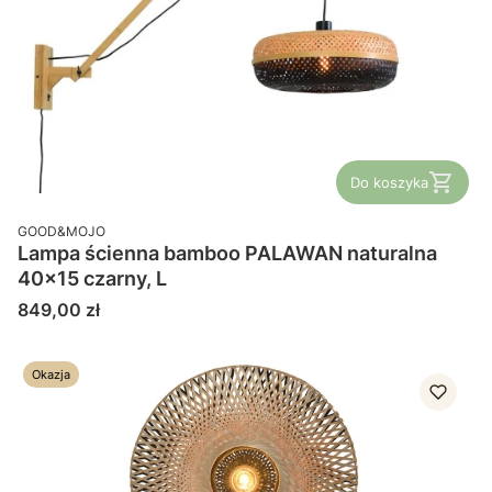
Do koszyka
PRODUCENT
GOOD&MOJO
Lampa ścienna bamboo PALAWAN naturalna
40x15 czarny, L
Cena
849,00 zł
Okazja