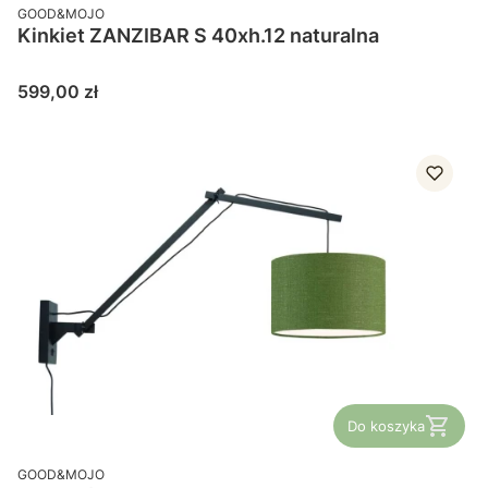
PRODUCENT
GOOD&MOJO
Kinkiet ZANZIBAR S 40xh.12 naturalna
Cena
599,00 zł
Do koszyka
PRODUCENT
GOOD&MOJO