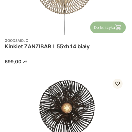
Do koszyka
PRODUCENT
GOOD&MOJO
Kinkiet ZANZIBAR L 55xh.14 biały
Cena
699,00 zł