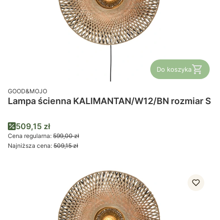
Do koszyka
PRODUCENT
GOOD&MOJO
Lampa ścienna KALIMANTAN/W12/BN rozmiar S
Cena promocyjna
509,15 zł
Cena regularna:
599,00 zł
Najniższa cena:
509,15 zł