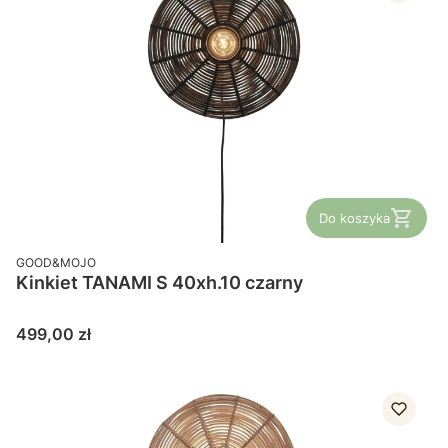
Do koszyka
PRODUCENT
GOOD&MOJO
Kinkiet TANAMI S 40xh.10 czarny
Cena
499,00 zł