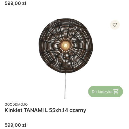
Cena
599,00 zł
Do koszyka
PRODUCENT
GOOD&MOJO
Kinkiet TANAMI L 55xh.14 czarny
Cena
599,00 zł