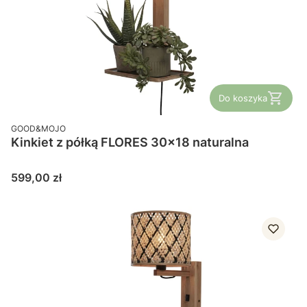
Do koszyka
PRODUCENT
GOOD&MOJO
Kinkiet z półką FLORES 30x18 naturalna
Cena
599,00 zł