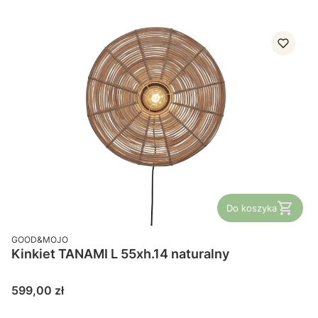
Do koszyka
PRODUCENT
GOOD&MOJO
Kinkiet TANAMI L 55xh.14 naturalny
Cena
599,00 zł