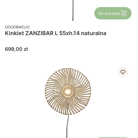
Do koszyka
PRODUCENT
GOOD&MOJO
Kinkiet ZANZIBAR L 55xh.14 naturalna
Cena
699,00 zł