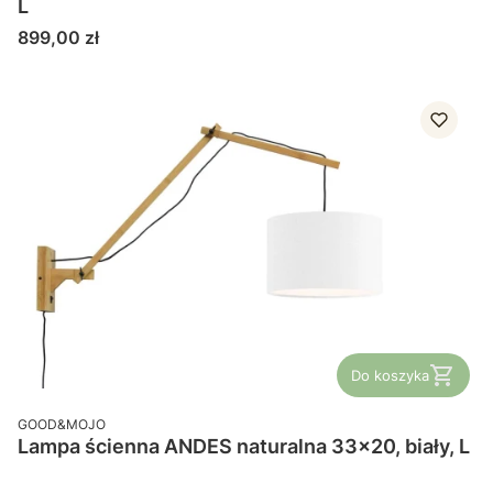
L
Cena
899,00 zł
Do koszyka
PRODUCENT
GOOD&MOJO
Lampa ścienna ANDES naturalna 33x20, biały, L