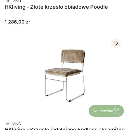
HKLIVING
HKliving - Złote krzesło obiadowe Poodle
Cena
1 286,00 zł
Do koszyka
PRODUCENT
HKLIVING
HKliving - Krzesło jadalniane Endless aksamitne