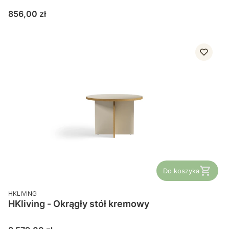
Cena
856,00 zł
Do koszyka
PRODUCENT
HKLIVING
HKliving - Okrągły stół kremowy