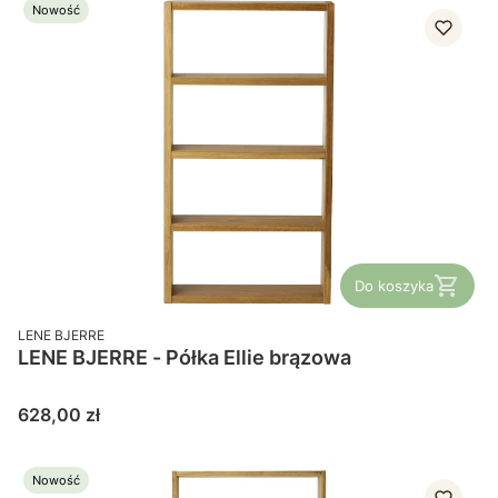
Nowość
Do koszyka
PRODUCENT
LENE BJERRE
LENE BJERRE - Półka Ellie brązowa
Cena
628,00 zł
Nowość