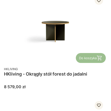
Do koszyka
PRODUCENT
HKLIVING
HKliving - Okrągły stół forest do jadalni
Cena
8 579,00 zł