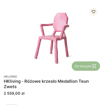
Do koszyka
PRODUCENT
HKLIVING
HKliving - Różowe krzesło Medallion Teun
Zwets
Cena
2 559,00 zł