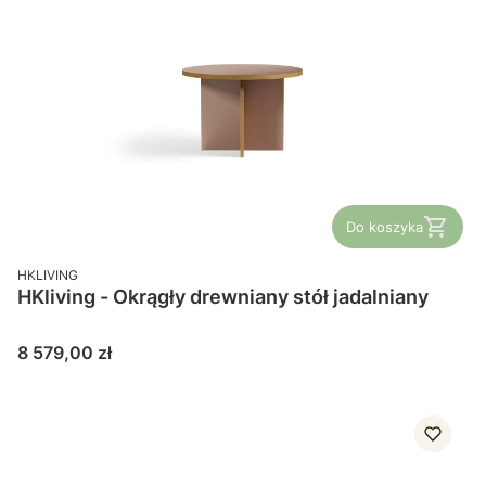
Do koszyka
PRODUCENT
HKLIVING
HKliving - Okrągły drewniany stół jadalniany
Cena
8 579,00 zł