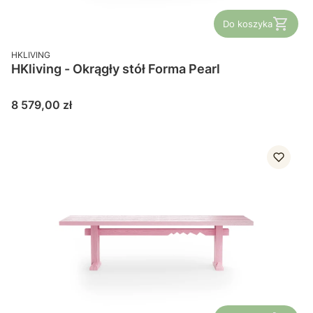
Do koszyka
PRODUCENT
HKLIVING
HKliving - Okrągły stół Forma Pearl
Cena
8 579,00 zł