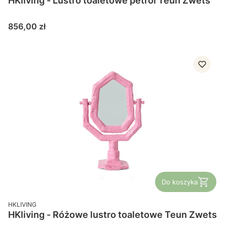
HKliving - Lustro toaletowe petrol Teun Zwets
Cena
856,00 zł
Do koszyka
PRODUCENT
HKLIVING
HKliving - Różowe lustro toaletowe Teun Zwets