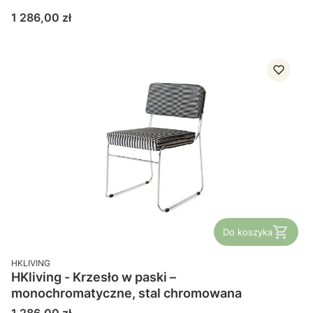
Cena
1 286,00 zł
Do koszyka
PRODUCENT
HKLIVING
HKliving - Krzesło w paski –
monochromatyczne, stal chromowana
Cena