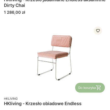
Dirty Chai
Cena
1 286,00 zł
Do koszyka
PRODUCENT
HKLIVING
HKliving - Krzesło obiadowe Endless