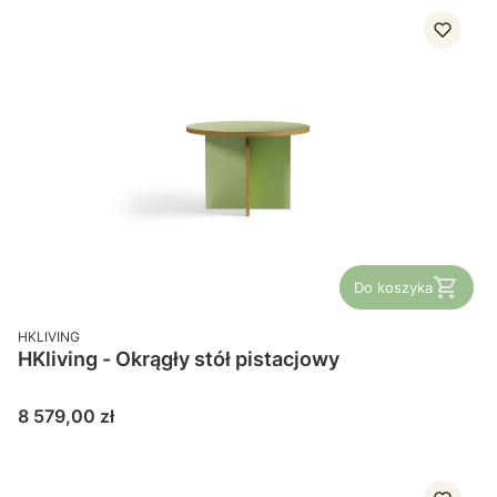
Do koszyka
PRODUCENT
HKLIVING
HKliving - Okrągły stół pistacjowy
Cena
8 579,00 zł