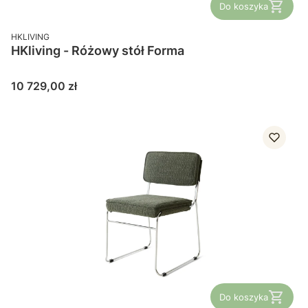
Do koszyka
PRODUCENT
HKLIVING
HKliving - Różowy stół Forma
Cena
10 729,00 zł
Do koszyka