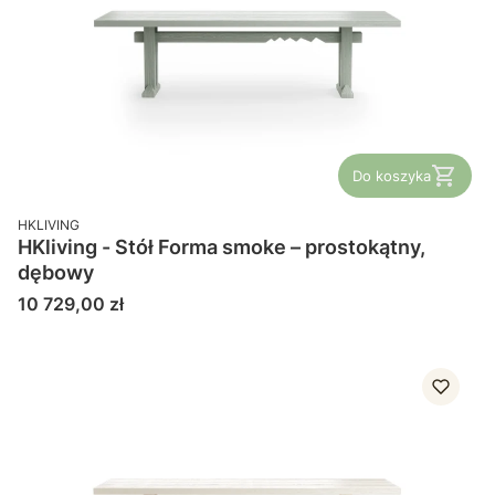
Do koszyka
PRODUCENT
HKLIVING
HKliving - Stół Forma smoke – prostokątny,
dębowy
Cena
10 729,00 zł