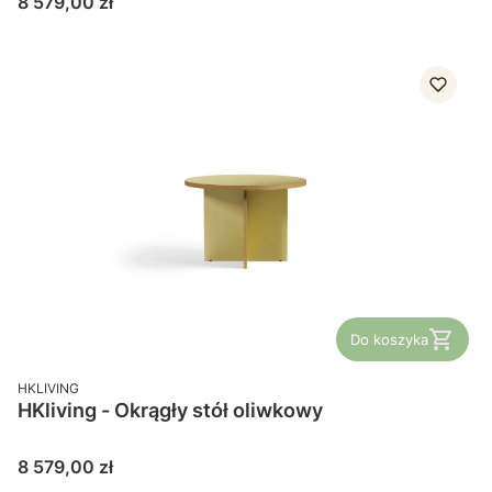
Cena
8 579,00 zł
Do koszyka
PRODUCENT
HKLIVING
HKliving - Okrągły stół oliwkowy
Cena
8 579,00 zł