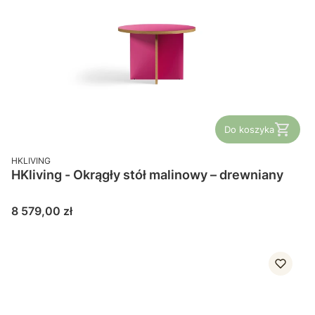
Do koszyka
PRODUCENT
HKLIVING
HKliving - Okrągły stół malinowy – drewniany
Cena
8 579,00 zł