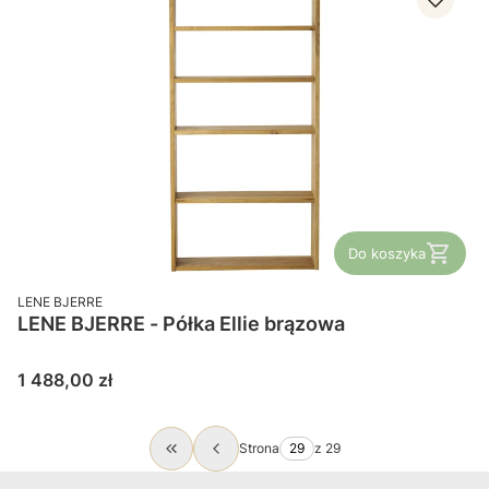
Do koszyka
PRODUCENT
LENE BJERRE
LENE BJERRE - Półka Ellie brązowa
Cena
1 488,00 zł
Strona
z 29
Wróć do pierwszej strony z produktami