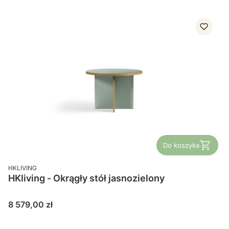
Do koszyka
PRODUCENT
HKLIVING
HKliving - Okrągły stół jasnozielony
Cena
8 579,00 zł