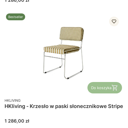
1 286,00 zł
Bestseller
Do koszyka
PRODUCENT
HKLIVING
HKliving - Krzesło w paski słonecznikowe Stripe
Cena
1 286,00 zł