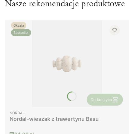
Nasze rekomendacje produktowe
Okazja
Bestseller
Do koszyka
PRODUCENT
NORDAL
Nordal-wieszak z trawertynu Basu