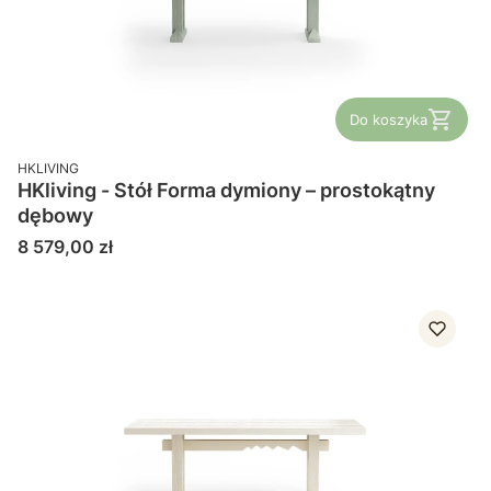
Do koszyka
PRODUCENT
HKLIVING
HKliving - Stół Forma dymiony – prostokątny
dębowy
Cena
8 579,00 zł