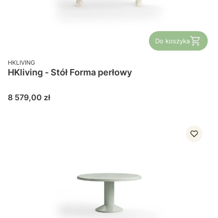
Do koszyka
PRODUCENT
HKLIVING
HKliving - Stół Forma perłowy
Cena
8 579,00 zł