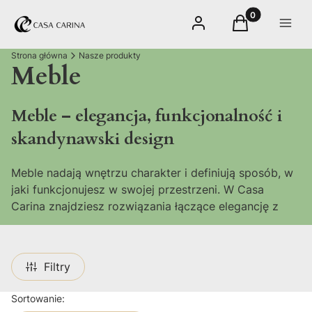
Produkty w kos
Zaloguj się
Koszyk
Menu
Strona główna
Nasze produkty
Meble
Meble – elegancja, funkcjonalność i
skandynawski design
Meble nadają wnętrzu charakter i definiują sposób, w
jaki funkcjonujesz w swojej przestrzeni. W Casa
Carina znajdziesz rozwiązania łączące elegancję z
praktycznością – od wygodnych foteli, przez
funkcjonalne krzesła do jadalni, po designerskie stoliki
i witryny. To kolekcje inspirowane stylem
Filtry
skandynawskim, industrialnym, boho oraz
nowoczesnym minimalizmem.
Lista produktów
Sortowanie: