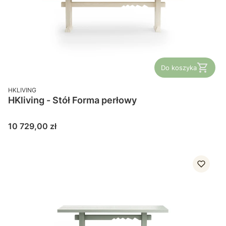
Do koszyka
PRODUCENT
HKLIVING
HKliving - Stół Forma perłowy
Cena
10 729,00 zł