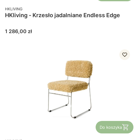
PRODUCENT
HKLIVING
HKliving - Krzesło jadalniane Endless Edge
Cena
1 286,00 zł
Do koszyka
PRODUCENT