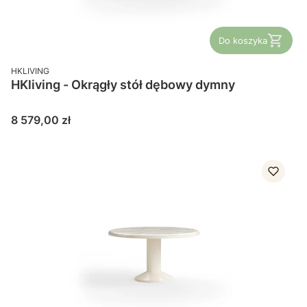
Do koszyka
PRODUCENT
HKLIVING
HKliving - Okrągły stół dębowy dymny
Cena
8 579,00 zł