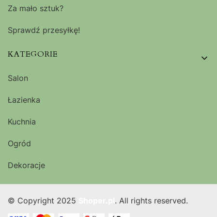
Za mało sztuk?
Sprawdź przesyłkę!
KATEGORIE
Salon
Łazienka
Kuchnia
Ogród
Dekoracje
© Copyright 2025
Shoper.pl
. All rights reserved.