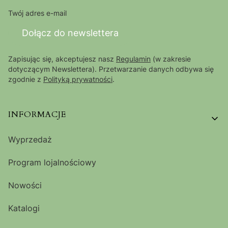
Twój adres e-mail
Dołącz do newslettera
Zapisując się, akceptujesz nasz
Regulamin
(w zakresie
dotyczącym Newslettera). Przetwarzanie danych odbywa się
zgodnie z
Polityką prywatności
.
Linki w stopce
INFORMACJE
Wyprzedaż
Program lojalnościowy
Nowości
Katalogi