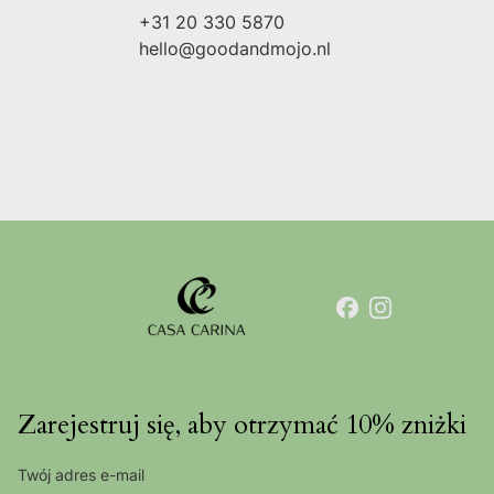
+31 20 330 5870
hello@goodandmojo.nl
Zarejestruj się, aby otrzymać 10% zniżki
Twój adres e-mail