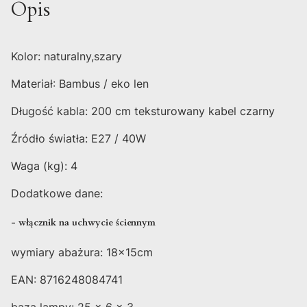
Opis
Kolor: naturalny,szary
Materiał: Bambus / eko len
Długość kabla: 200 cm teksturowany kabel czarny
Źródło światła: E27 / 40W
Waga (kg): 4
Dodatkowe dane:
- włącznik na uchwycie ściennym
wymiary abażura: 18x15cm
EAN: 8716248084741
baza lampy: 25 x 6 x 3