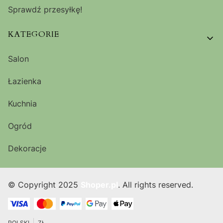
Sprawdź przesyłkę!
KATEGORIE
Salon
Łazienka
Kuchnia
Ogród
Dekoracje
© Copyright 2025
Shoper.pl
. All rights reserved.
POLSKI
ZŁ