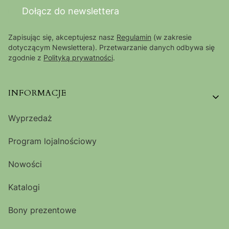
Dołącz do newslettera
Zapisując się, akceptujesz nasz
Regulamin
(w zakresie
dotyczącym Newslettera). Przetwarzanie danych odbywa się
zgodnie z
Polityką prywatności
.
Linki w stopce
INFORMACJE
Wyprzedaż
Program lojalnościowy
Nowości
Katalogi
Bony prezentowe