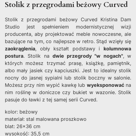
Stolik z przegrodami beżowy Curved
Stolik z przegrodami beżowy Curved Kristina Dam
Studio jest spełnieniem modernistycznej wizji
producenta, aby projektować meble nowoczesne, ale
bazujące na tym, co najlepsze w retro. Stąd wzięły się
zaokrąglenia
, obły kształt podstawy i
kolumnowa
postura
. Stolik na
dwie przegrody "w nogach"
, w
których możesz trzymać prasę, książkę, pamiętnik,
albo mały jasiek czy kapciuszki. Jest to idealny stolik
nocny do jasnej sypialni lub stolik boczny w salonie.
Możesz przy nim wypić kawkę lub
wyeksponować
na
nim roślinę w doniczce czy bukiet w wazonie. Stolik
pasuje do ławki z tej samej serii Curved.
kolor: beżowy
materiał: stal malowana proszkowo
blat: 26x36 cm
wysokość: 35,5 cm