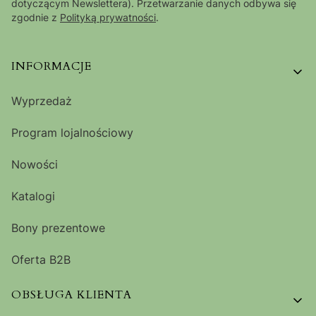
dotyczącym Newslettera). Przetwarzanie danych odbywa się
zgodnie z
Polityką prywatności
.
Linki w stopce
INFORMACJE
Wyprzedaż
Program lojalnościowy
Nowości
Katalogi
Bony prezentowe
Oferta B2B
OBSŁUGA KLIENTA