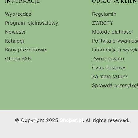
Linki w stopce
INFORMACJE
OBSŁUGA KLIEN
Wyprzedaż
Regulamin
Program lojalnościowy
ZWROTY
Nowości
Metody płatności
Katalogi
Polityka prywatnoś
Bony prezentowe
Informacje o wysył
Oferta B2B
Zwrot towaru
Czas dostawy
Za mało sztuk?
Sprawdź przesyłkę!
© Copyright 2025
Shoper.pl
. All rights reserved.