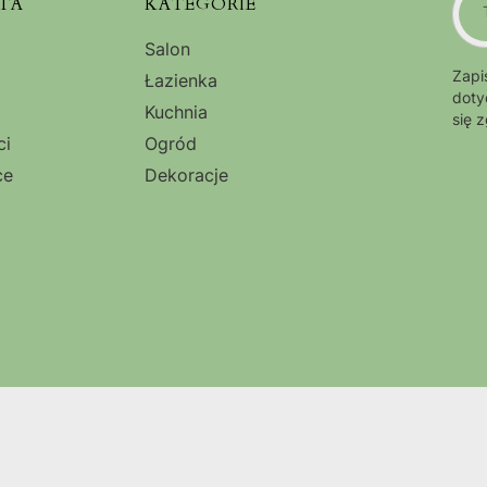
TA
KATEGORIE
Salon
Zapi
Łazienka
doty
Kuchnia
się 
ci
Ogród
ce
Dekoracje