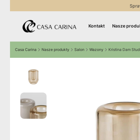
Spra
Kontakt
Nasze produ
Casa Carina
Nasze produkty
Salon
Wazony
Kristina Dam Stu