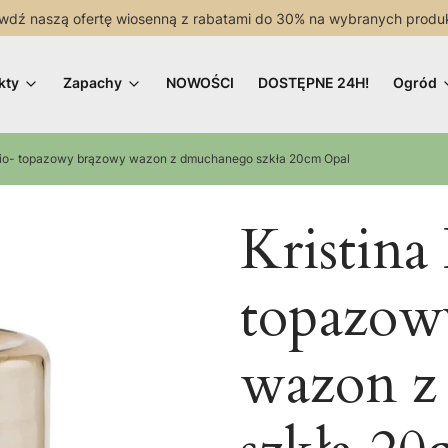
wdź naszą ofertę wiosenną z rabatami do 30% na wybranych produ
kty
Zapachy
NOWOŚCI
DOSTĘPNE 24H!
Ogród
dio- topazowy brązowy wazon z dmuchanego szkła 20cm Opal
Kristina
topazow
wazon z