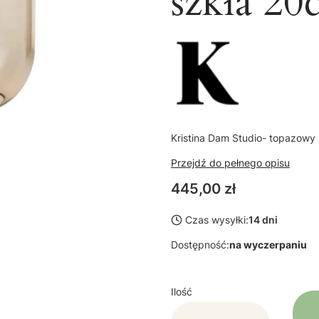
szkła 2
Kristina Dam Studio- topazow
Przejdź do pełnego opisu
Cena
445,00 zł
Czas wysyłki:
14 dni
Dostępność:
na wyczerpaniu
Ilość