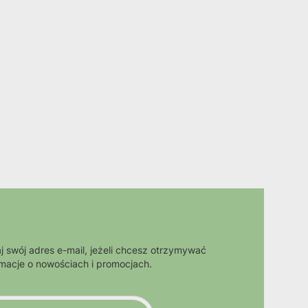
j swój adres e-mail, jeżeli chcesz otrzymywać
rmacje o nowościach i promocjach.