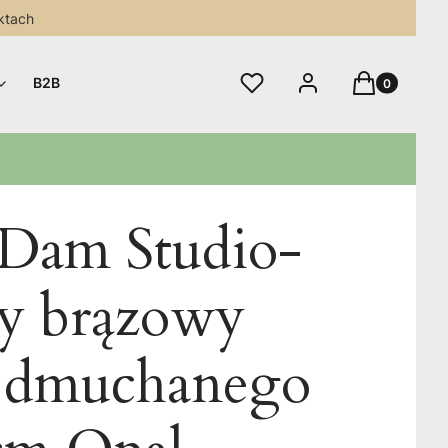
ktach
Produkty w 
Ulubione
Zaloguj się
Koszyk
B2B
 Dam Studio-
y brązowy
 dmuchanego