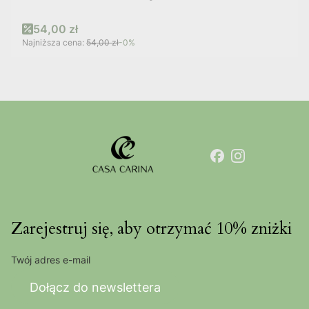
Cena promocyjna
54,00 zł
Najniższa cena:
54,00 zł
-0%
Zarejestruj się, aby otrzymać 10% zniżki
Twój adres e-mail
Dołącz do newslettera