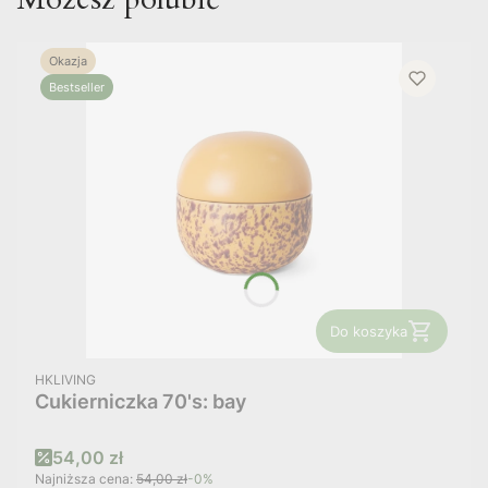
Okazja
Bestseller
Do koszyka
PRODUCENT
HKLIVING
Cukierniczka 70's: bay
Cena promocyjna
54,00 zł
Najniższa cena:
54,00 zł
-0%