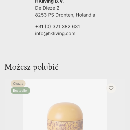
HKliving B.V.
De Dieze 2
8253 PS Dronten, Holandia
+31 (0) 321 382 631
info@hkliving.com
Możesz polubić
Okazja
Bestseller