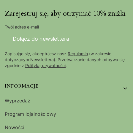
Zarejestruj się, aby otrzymać 10% zniżki
Twój adres e-mail
Dołącz do newslettera
Zapisując się, akceptujesz nasz
Regulamin
(w zakresie
dotyczącym Newslettera). Przetwarzanie danych odbywa się
zgodnie z
Polityką prywatności
.
Linki w stopce
INFORMACJE
Wyprzedaż
Program lojalnościowy
Nowości