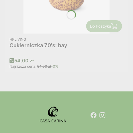
Do koszyka
PRODUCENT
HKLIVING
Cukierniczka 70's: bay
Cena promocyjna
54,00 zł
Najniższa cena:
54,00 zł
-0%