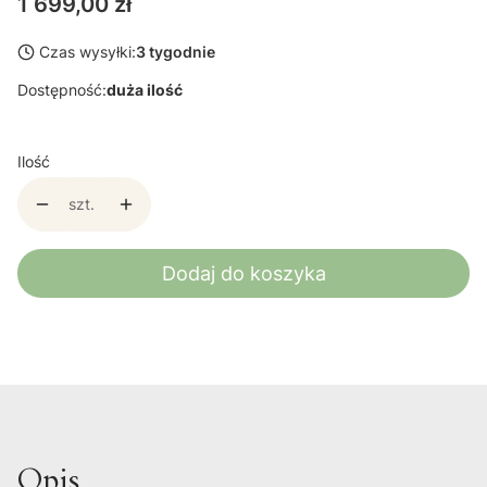
Cena
1 699,00 zł
Czas wysyłki:
3 tygodnie
Dostępność:
duża ilość
Ilość
szt.
Dodaj do koszyka
Opis