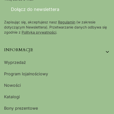
Dołącz do newslettera
Zapisując się, akceptujesz nasz
Regulamin
(w zakresie
dotyczącym Newslettera). Przetwarzanie danych odbywa się
zgodnie z
Polityką prywatności
.
Linki w stopce
INFORMACJE
Wyprzedaż
Program lojalnościowy
Nowości
Katalogi
Bony prezentowe