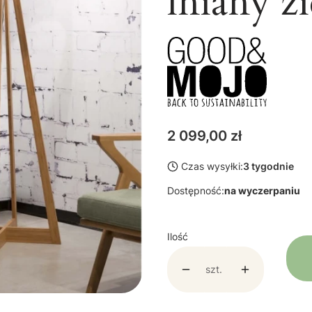
lniany zi
Cena
2 099,00 zł
Czas wysyłki:
3 tygodnie
Dostępność:
na wyczerpaniu
Ilość
szt.