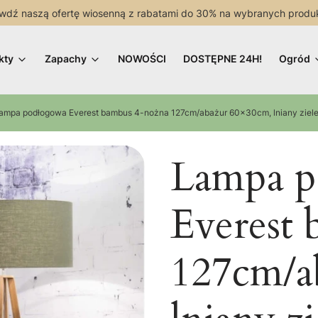
wdź naszą ofertę wiosenną z rabatami do 30% na wybranych produ
kty
Zapachy
NOWOŚCI
DOSTĘPNE 24H!
Ogród
ampa podłogowa Everest bambus 4-nożna 127cm/abażur 60x30cm, lniany ziele
Lampa p
Everest
127cm/a