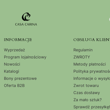
Linki w stopce
INFORMACJE
OBSŁUGA KLIEN
Wyprzedaż
Regulamin
Program lojalnościowy
ZWROTY
Nowości
Metody płatności
Katalogi
Polityka prywatnoś
Bony prezentowe
Informacje o wysył
Oferta B2B
Zwrot towaru
Czas dostawy
Za mało sztuk?
Sprawdź przesyłkę!