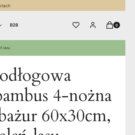
ktach
Produkty w 
Ulubione
Zaloguj się
Koszyk
B2B
ń lasu
odłogowa
 bambus 4-nożna
bażur 60x30cm,