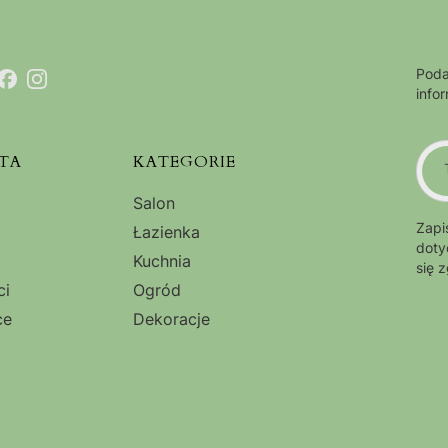
Poda
info
TA
KATEGORIE
Salon
Zapi
Łazienka
doty
Kuchnia
się 
ci
Ogród
ce
Dekoracje