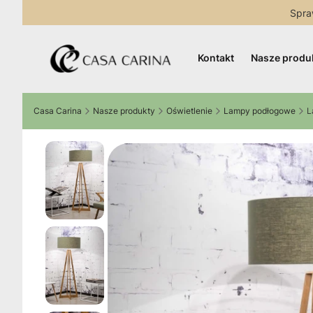
Spra
Kontakt
Nasze produ
Casa Carina
Nasze produkty
Oświetlenie
Lampy podłogowe
L