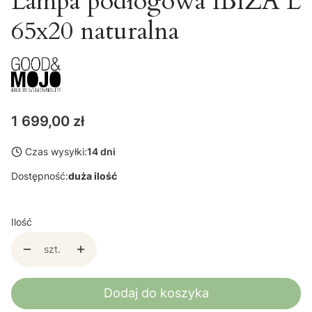
Lampa podłogowa IBIZA L
65x20 naturalna
Cena
1 699,00 zł
Czas wysyłki:
14 dni
Dostępność:
duża ilość
Ilość
szt.
Dodaj do koszyka