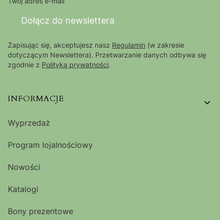
Twój adres e-mail
Dołącz do newslettera
Zapisując się, akceptujesz nasz
Regulamin
(w zakresie
dotyczącym Newslettera). Przetwarzanie danych odbywa się
zgodnie z
Polityką prywatności
.
Linki w stopce
INFORMACJE
Wyprzedaż
Program lojalnościowy
Nowości
Katalogi
Bony prezentowe