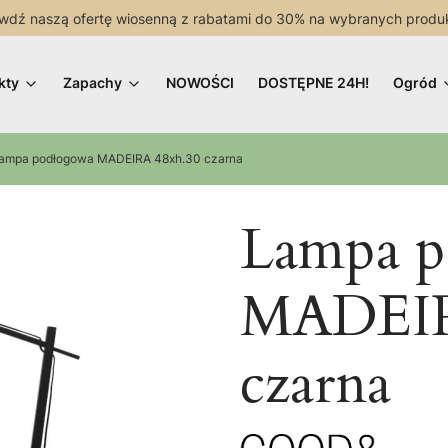
wdź naszą ofertę wiosenną z rabatami do 30% na wybranych produ
kty
Zapachy
NOWOŚCI
DOSTĘPNE 24H!
Ogród
ampa podłogowa MADEIRA 48xh.30 czarna
Lampa p
MADEIR
czarna