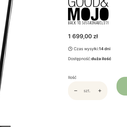
Cena
1 699,00 zł
Czas wysyłki:
14 dni
Dostępność:
duża ilość
Ilość
szt.