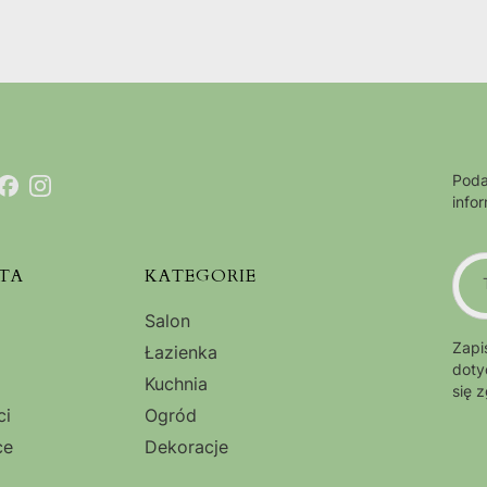
Poda
info
TA
KATEGORIE
Salon
Zapi
Łazienka
doty
Kuchnia
się 
ci
Ogród
ce
Dekoracje