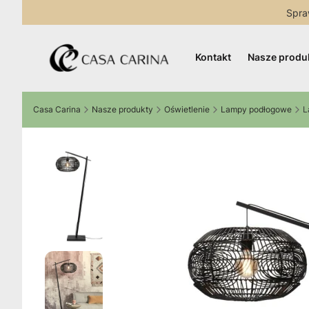
Spra
Kontakt
Nasze produ
Casa Carina
Nasze produkty
Oświetlenie
Lampy podłogowe
L