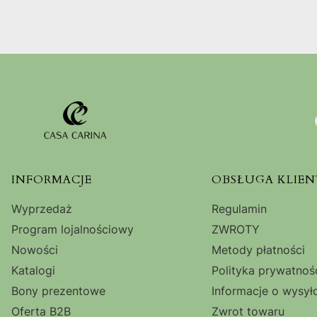
Linki w stopce
INFORMACJE
OBSŁUGA KLIEN
Wyprzedaż
Regulamin
Program lojalnościowy
ZWROTY
Nowości
Metody płatności
Katalogi
Polityka prywatnoś
Bony prezentowe
Informacje o wysył
Oferta B2B
Zwrot towaru