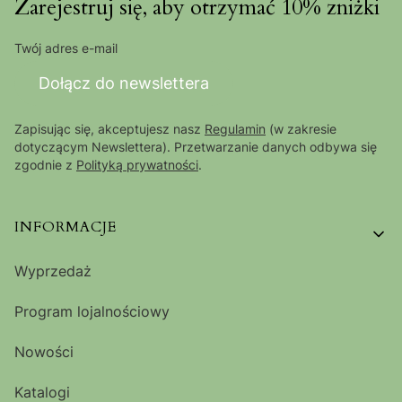
Zarejestruj się, aby otrzymać 10% zniżki
Twój adres e-mail
Dołącz do newslettera
Zapisując się, akceptujesz nasz
Regulamin
(w zakresie
dotyczącym Newslettera). Przetwarzanie danych odbywa się
zgodnie z
Polityką prywatności
.
Linki w stopce
INFORMACJE
Wyprzedaż
Program lojalnościowy
Nowości
Katalogi