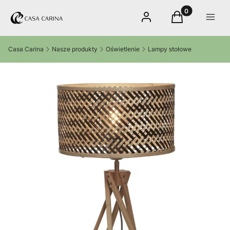
Produkty w kos
Zaloguj się
Koszyk
Menu
Casa Carina
Nasze produkty
Oświetlenie
Lampy stołowe