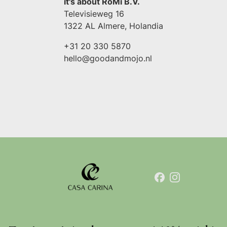
it's about RoMi B.V.
Televisieweg 16
1322 AL Almere, Holandia
+31 20 330 5870
hello@goodandmojo.nl