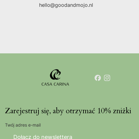
hello@goodandmojo.nl
Zarejestruj się, aby otrzymać 10% zniżki
Twój adres e-mail
Dołącz do newslettera