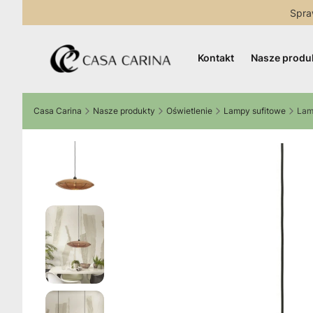
Spra
Kontakt
Nasze produ
Casa Carina
Nasze produkty
Oświetlenie
Lampy sufitowe
Lam