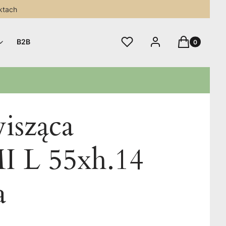
ktach
Produkty w 
Ulubione
Zaloguj się
Koszyk
B2B
isząca
 L 55xh.14
a