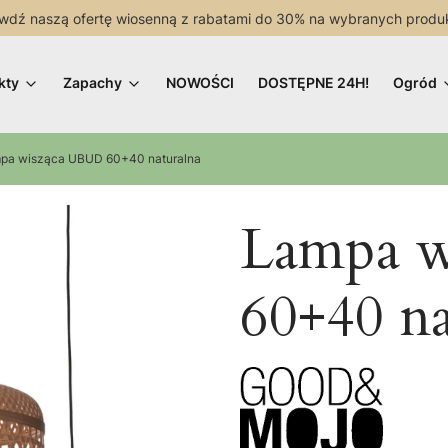
wdź naszą ofertę wiosenną z rabatami do 30% na wybranych produ
kty
Zapachy
NOWOŚCI
DOSTĘPNE 24H!
Ogród
pa wisząca UBUD 60+40 naturalna
Lampa 
60+40 na