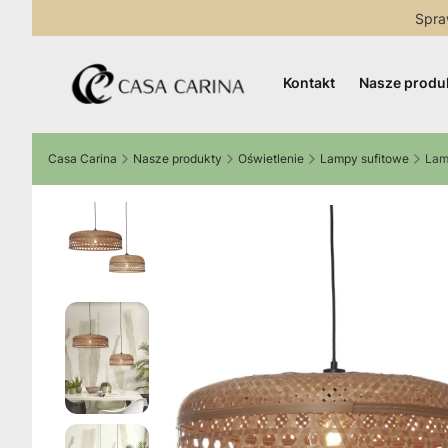
Spra
Kontakt
Nasze produ
Casa Carina
Nasze produkty
Oświetlenie
Lampy sufitowe
Lam