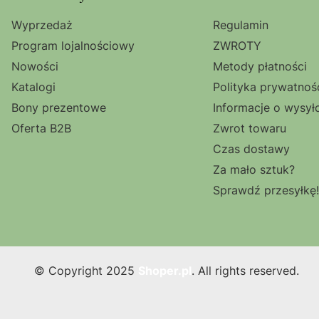
Linki w stopce
Wyprzedaż
Regulamin
Program lojalnościowy
ZWROTY
Nowości
Metody płatności
Katalogi
Polityka prywatnoś
Bony prezentowe
Informacje o wysył
Oferta B2B
Zwrot towaru
Czas dostawy
Za mało sztuk?
Sprawdź przesyłkę!
© Copyright 2025
Shoper.pl
. All rights reserved.