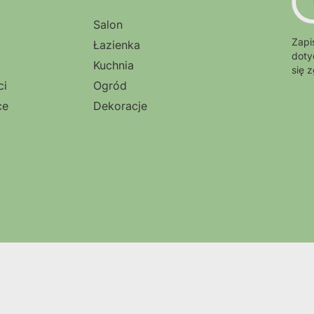
Salon
Zapi
Łazienka
doty
Kuchnia
się 
ci
Ogród
ce
Dekoracje