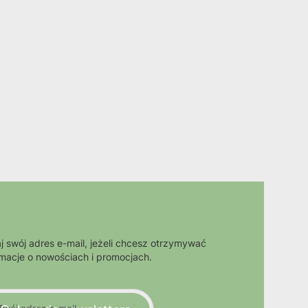
j swój adres e-mail, jeżeli chcesz otrzymywać
rmacje o nowościach i promocjach.