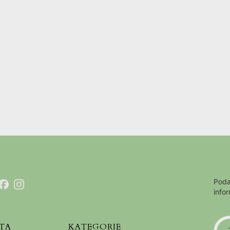
Poda
info
TA
KATEGORIE