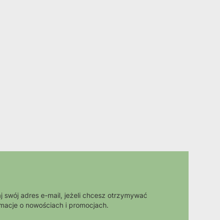
j swój adres e-mail, jeżeli chcesz otrzymywać
rmacje o nowościach i promocjach.