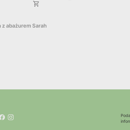
a z abażurem Sarah
Poda
info