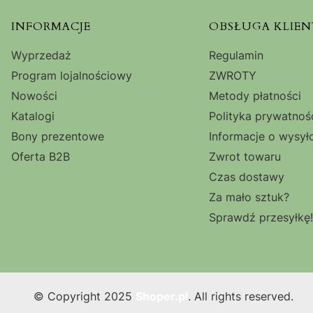
Linki w stopce
INFORMACJE
OBSŁUGA KLIEN
Wyprzedaż
Regulamin
Program lojalnościowy
ZWROTY
Nowości
Metody płatności
Katalogi
Polityka prywatnoś
Bony prezentowe
Informacje o wysył
Oferta B2B
Zwrot towaru
Czas dostawy
Za mało sztuk?
Sprawdź przesyłkę!
© Copyright 2025
Shoper.pl
. All rights reserved.