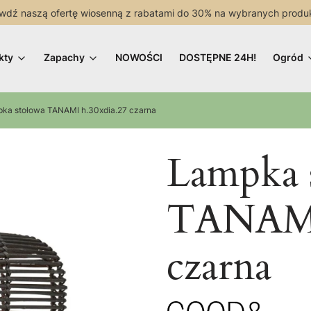
wdź naszą ofertę wiosenną z rabatami do 30% na wybranych produ
kty
Zapachy
NOWOŚCI
DOSTĘPNE 24H!
Ogród
ka stołowa TANAMI h.30xdia.27 czarna
Lampka 
TANAMI 
czarna