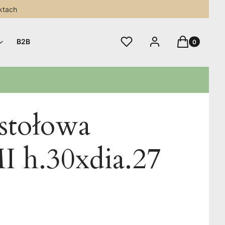
ktach
Produkty w 
Ulubione
Zaloguj się
Koszyk
B2B
stołowa
h.30xdia.27