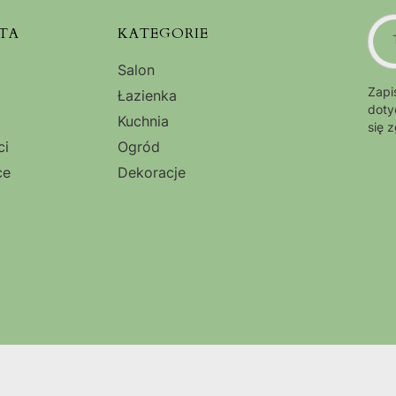
TA
KATEGORIE
Salon
Zapi
Łazienka
doty
Kuchnia
się 
ci
Ogród
ce
Dekoracje