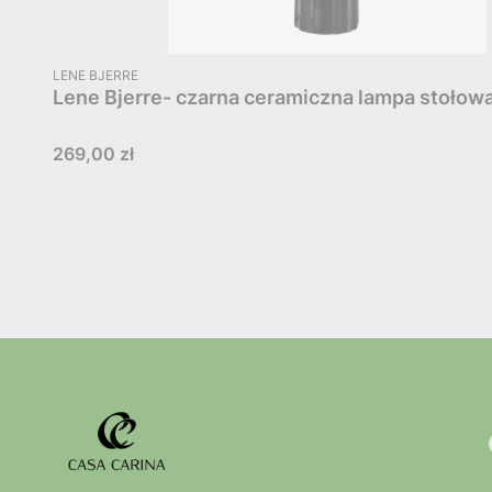
PRODUCENT
LENE BJERRE
Lene Bjerre- czarna ceramiczna lampa stołow
Cena
269,00 zł