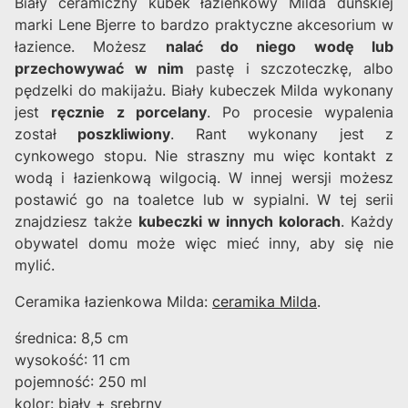
Biały ceramiczny kubek łazienkowy Milda duńskiej
marki Lene Bjerre to bardzo praktyczne akcesorium w
łazience. Możesz
nalać do niego wodę lub
przechowywać w nim
pastę i szczoteczkę, albo
pędzelki do makijażu. Biały kubeczek Milda wykonany
jest
ręcznie z porcelany
. Po procesie wypalenia
został
poszkliwiony
. Rant wykonany jest z
cynkowego stopu. Nie straszny mu więc kontakt z
wodą i łazienkową wilgocią. W innej wersji możesz
postawić go na toaletce lub w sypialni. W tej serii
znajdziesz także
kubeczki w innych kolorach
. Każdy
obywatel domu może więc mieć inny, aby się nie
mylić.
Ceramika łazienkowa Milda:
ceramika Milda
.
średnica: 8,5 cm
wysokość: 11 cm
pojemność: 250 ml
kolor: biały + srebrny