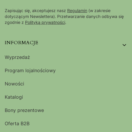
Zapisując się, akceptujesz nasz
Regulamin
(w zakresie
dotyczącym Newslettera). Przetwarzanie danych odbywa się
zgodnie z
Polityką prywatności
.
Linki w stopce
INFORMACJE
Wyprzedaż
Program lojalnościowy
Nowości
Katalogi
Bony prezentowe
Oferta B2B