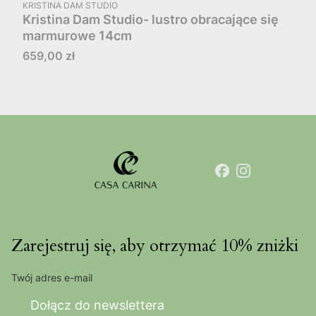
PRODUCENT
KRISTINA DAM STUDIO
Kristina Dam Studio- lustro obracające się
marmurowe 14cm
Cena
659,00 zł
Zarejestruj się, aby otrzymać 10% zniżki
Twój adres e-mail
Dołącz do newslettera