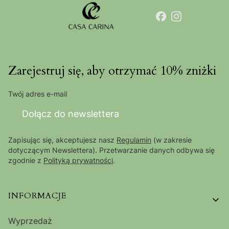
Zarejestruj się, aby otrzymać 10% zniżki
Twój adres e-mail
Dołącz do newslettera
Zapisując się, akceptujesz nasz
Regulamin
(w zakresie
dotyczącym Newslettera). Przetwarzanie danych odbywa się
zgodnie z
Polityką prywatności
.
Linki w stopce
INFORMACJE
Wyprzedaż