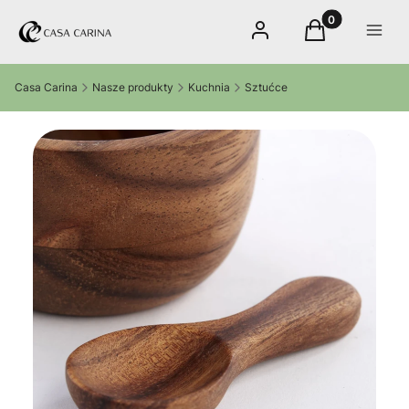
Produkty w kos
Zaloguj się
Koszyk
Menu
Casa Carina
Nasze produkty
Kuchnia
Sztućce