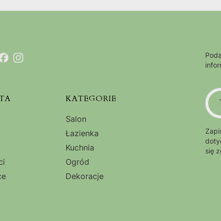
Poda
info
TA
KATEGORIE
Salon
Zapi
Łazienka
doty
Kuchnia
się 
ci
Ogród
ce
Dekoracje