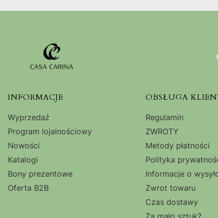
Linki w stopce
INFORMACJE
OBSŁUGA KLIEN
Wyprzedaż
Regulamin
Program lojalnościowy
ZWROTY
Nowości
Metody płatności
Katalogi
Polityka prywatnoś
Bony prezentowe
Informacje o wysył
Oferta B2B
Zwrot towaru
Czas dostawy
Za mało sztuk?