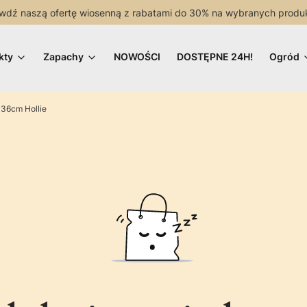
wdź naszą ofertę wiosenną z rabatami do 30% na wybranych produ
kty
Zapachy
NOWOŚCI
DOSTĘPNE 24H!
Ogród
 36cm Hollie