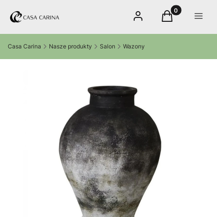
Produkty w kos
Zaloguj się
Koszyk
Menu
Casa Carina
Nasze produkty
Salon
Wazony