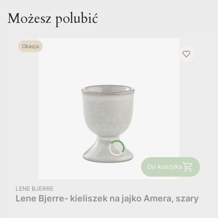
Możesz polubić
Okazja
Do koszyka
PRODUCENT
LENE BJERRE
Lene Bjerre- kieliszek na jajko Amera, szary