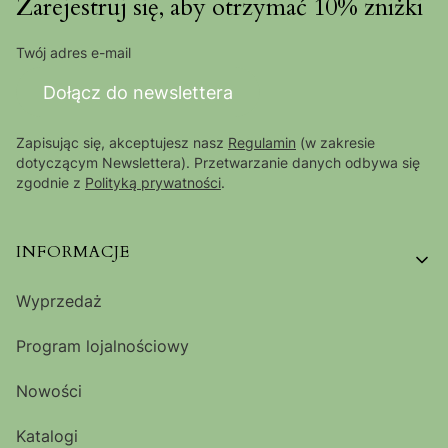
Zarejestruj się, aby otrzymać 10% zniżki
Twój adres e-mail
Dołącz do newslettera
Zapisując się, akceptujesz nasz
Regulamin
(w zakresie
dotyczącym Newslettera). Przetwarzanie danych odbywa się
zgodnie z
Polityką prywatności
.
Linki w stopce
INFORMACJE
Wyprzedaż
Program lojalnościowy
Nowości
Katalogi