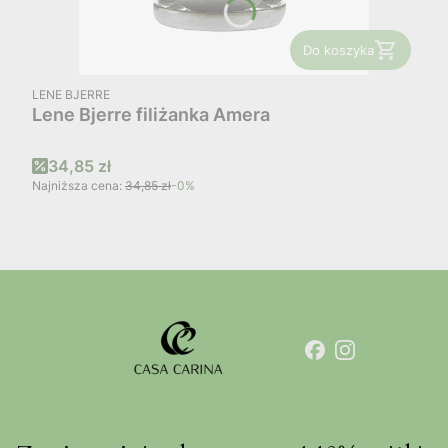
Do koszyka
PRODUCENT
LENE BJERRE
Lene Bjerre filiżanka Amera
Cena promocyjna
34,85 zł
Najniższa cena:
34,85 zł
-0%