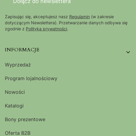
Dołącz do newslettera
Zapisując się, akceptujesz nasz
Regulamin
(w zakresie
dotyczącym Newslettera). Przetwarzanie danych odbywa się
zgodnie z
Polityką prywatności
.
Linki w stopce
INFORMACJE
Wyprzedaż
Program lojalnościowy
Nowości
Katalogi
Bony prezentowe
Oferta B2B