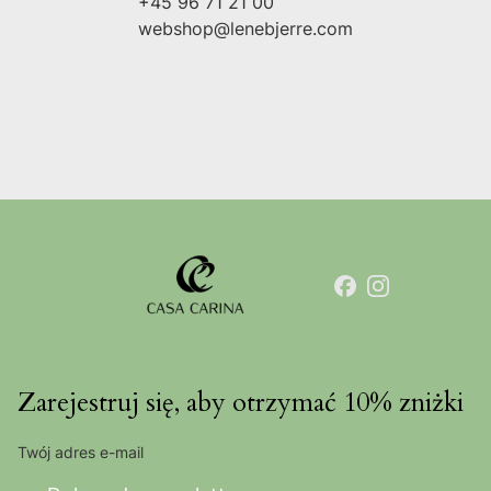
+45 96 71 21 00
webshop@lenebjerre.com
Zarejestruj się, aby otrzymać 10% zniżki
Twój adres e-mail