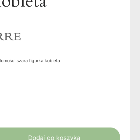
kobieta
domości szara figurka kobieta
Dodaj do koszyka