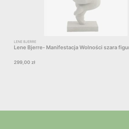
PRODUCENT
LENE BJERRE
Lene Bjerre- Manifestacja Wolności szara figu
Cena
299,00 zł