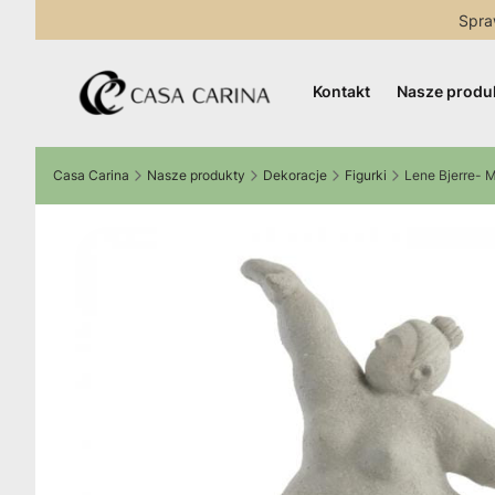
Spra
Kontakt
Nasze produ
Casa Carina
Nasze produkty
Dekoracje
Figurki
Lene Bjerre- M