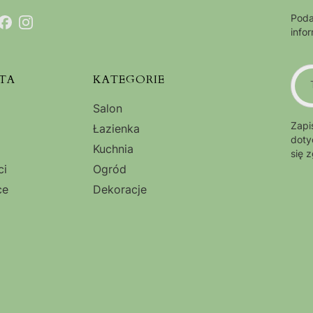
Poda
info
TA
KATEGORIE
Salon
Zapi
Łazienka
doty
Kuchnia
się 
ci
Ogród
ce
Dekoracje