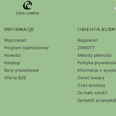
Linki w stopce
INFORMACJE
OBSŁUGA KLIEN
Wyprzedaż
Regulamin
Program lojalnościowy
ZWROTY
Nowości
Metody płatności
Katalogi
Polityka prywatnoś
Bony prezentowe
Informacje o wysył
Oferta B2B
Zwrot towaru
Czas dostawy
Za mało sztuk?
Sprawdź przesyłkę!